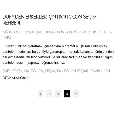
Dufy'den Erkekler için Pantolon Seçim
Rehberi
Ağustos 31, 2023
Genel
Kombin Önerileri
Moda Rehberi
Stil &
Tarz
Uyumlu bir stil yaratmak için sağlam bir temel oluşturan
Dufy erkek
pantolon modelleri, bu yönüyle gardıropların en sık kullanılan ürünlerinden
biri
olmaktadır. Bu
blog
yazımız ile sizlerde tarzınıza ve kendinize uygun
pantolon seçimi yapmayı öğrenebilirsiniz.
Dufy, Erkek, Pantolon, Seçim, Pantolon Seçimi, Kombin, Öneri
Devamını oku
1
2
3
4
5