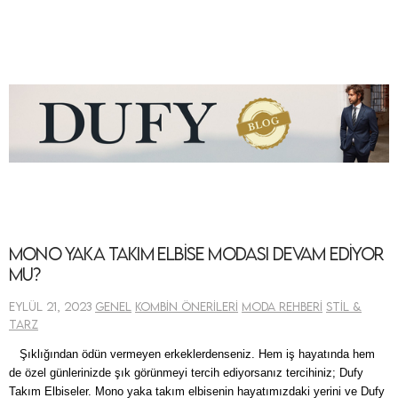
Mono Yaka Takım Elbise Modası Devam Ediyor
mu?
Eylül 21, 2023
Genel
Kombin Önerileri
Moda Rehberi
Stil &
Tarz
Şıklığından ödün
vermeyen erkeklerdenseniz. Hem iş
hayatında hem
de özel günlerinizde
şık görünmeyi tercih ediyorsanız tercihiniz; Dufy
Takım Elbiseler. Mono yaka takım elbisenin hayatımızdaki yerini ve Dufy