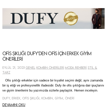
Ofis Şıklığı: Dufy'den Ofis için Erkek Giyim
Önerileri
Eylül 21, 2023
Genel
Kombin Önerileri
Moda Rehberi
Stil &
Tarz
Ofis
şıklığı
erkekler
için sadece bir kıyafet seçimi değil, aynı zamanda
bir iş etiği ve profesyonellik ifadesidir
. Dufy ile ofis şıklığına dair ipuçlarını
ve giyim önerilerini bu yazımızda sizlerle paylaştık. Hemen inceleyin.
Dufy, Erkek, Ofis Şıklığı, Kombin, Giyim, Öneri
Devamını oku