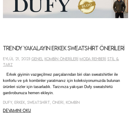
Trendy Yakalayın Erkek Sweatshirt Önerileri
Eylül 21, 2023
Genel
Kombin Önerileri
Moda Rehberi
Stil &
Tarz
Erkek giyimin vazgeçilmez parçalarından biri olan
sweatshirtler
ile
konforlu ve şık kombinler yaratmanız için koleksiyonumuzda bulunan
ürünleri sizler için tasarladık. Tarzınıza yakışan Dufy
sweatshirtü
gardırobunuza hemen ekleyin.
Dufy, Erkek, Sweatshirt, Öneri, Kombin
Devamını oku