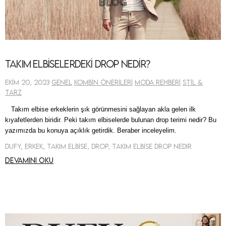
Takım Elbiselerdeki Drop Nedir?
Ekim 20, 2023
Genel
Kombin Önerileri
Moda Rehberi
Stil &
Tarz
Takım elbise erkeklerin şık görünmesini sağlayan akla gelen ilk
kıyafetlerden biridir. Peki takım elbiselerde bulunan
drop
terimi nedir? Bu
yazımızda bu konuya açıklık getirdik. Beraber inceleyelim.
Dufy, Erkek, Takım Elbise, Drop, Takım Elbise Drop Nedir
Devamını oku