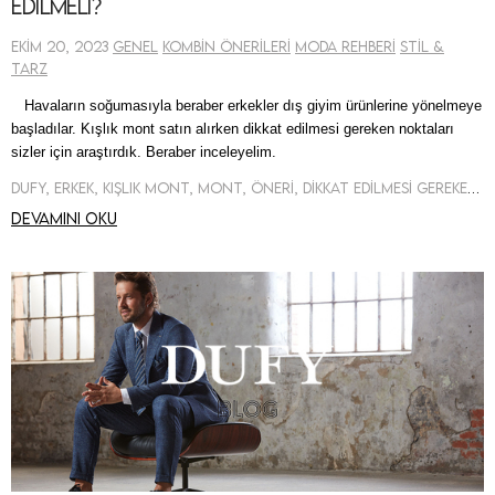
Edilmeli?
Ekim 20, 2023
Genel
Kombin Önerileri
Moda Rehberi
Stil &
Tarz
Havaların soğumasıyla beraber erkekler dış giyim ürünlerine yönelmeye
başladılar. Kışlık mont satın alırken dikkat edilmesi gereken noktaları
sizler için araştırdık. Beraber inceleyelim.
Dufy, Erkek, Kışlık Mont, Mont, Öneri, Dikkat Edilmesi Gerekenler
Devamını oku