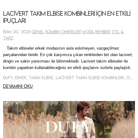
Lacivert Takım Elbise Kombinleri İçin En Etkili
İpuçları
Ekim 20, 2023
Genel
Kombin Önerileri
Moda Rehberi
Stil &
Tarz
Takım elbiseler erkek modasının asla eskimeyen, vazgeçilmez
parçalarından biridir. En çok karşımıza çıkan renklerden biri olan lacivert,
dingin ve sakin yansıması ile bilinmektedir. Lacivert takım elbiseler ile
kombin yaparken kullanabileceğiniz en etkili ipuçlarını sizlerle paylaştık.
Dufy, Erkek, Takım Elbise, Lacivert Takım Elbise Kombinleri, Öneri Kombin
Devamını oku