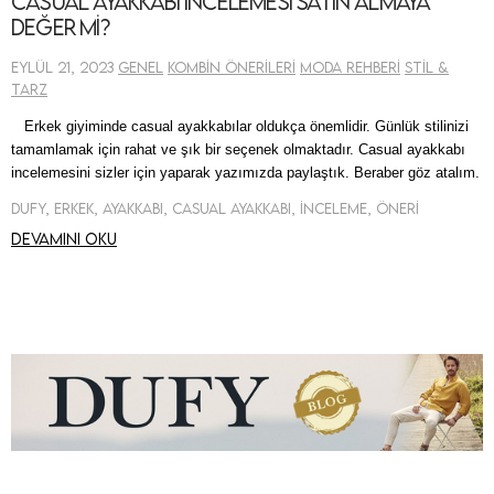
Casual Ayakkabı İncelemesi Satın Almaya
Değer mi?
Eylül 21, 2023
Genel
Kombin Önerileri
Moda Rehberi
Stil &
Tarz
Erkek
giyiminde
casual
ayakkabılar oldukça
önemlidir. Günlük
stilinizi
tamamlamak için rahat ve şık bir seçenek
ol
maktadır.
Casual
ayakkabı
incelemesini sizler için yaparak yazımızda paylaştık. Beraber göz atalım.
Dufy, Erkek, Ayakkabı, Casual Ayakkabı, İnceleme, Öneri
Devamını oku