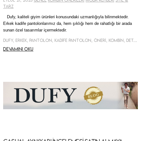
Eylül 21, 2023
Genel
Kombin Önerileri
Moda Rehberi
Stil &
Tarz
Dufy,
kaliteli giyim ürünleri konusundaki uzmanlığıyla
bilinmektedir.
Erkek kadife
pantolonlarımız da,
hem şıklığı hem de rahatlığı bir arada
sunan özel tasarımlar
içermektedir.
Dufy, Erkek, Pantolon, Kadife Pantolon, Öneri, Kombin, Detay
Devamını oku