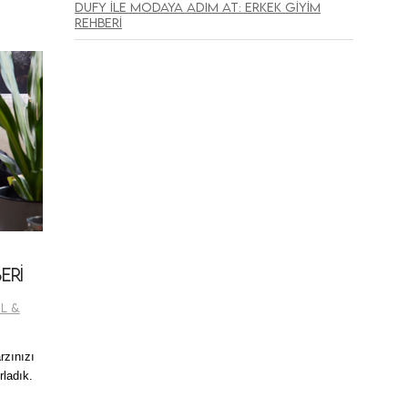
Dufy ile Modaya Adım At: Erkek Giyim
Rehberi
eri
il &
rzınızı
rladık.