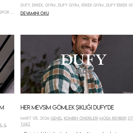
Dufy, Erkek, Giyim, Dufy Giyim, Erkek Giyim, Dufy Erkek G
Dufy, Erkek, Giyim, Erkek Giyim, Erkek Klasik Giyim, Erkek Spor Giyim
Devamını oku
ım
Her Mevsim Gömlek Şıklığı DUFY'de
Mart 05, 2024
Genel
Kombin Önerileri
Moda Rehberi
St
Tarz
il &