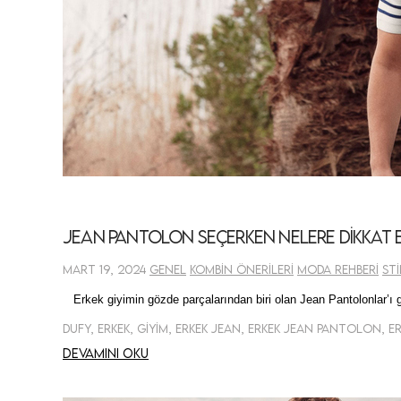
Jean Pantolon Seçerken Nelere Dikkat E
Mart 19, 2024
Genel
Kombin Önerileri
Moda Rehberi
Sti
Erkek giyimin gözde parçalarından biri olan Jean
Pantolonlar’ı
g
Dufy, Erkek, Giyim, Erkek Jean, Erkek Jean Pantolon, 
Devamını oku