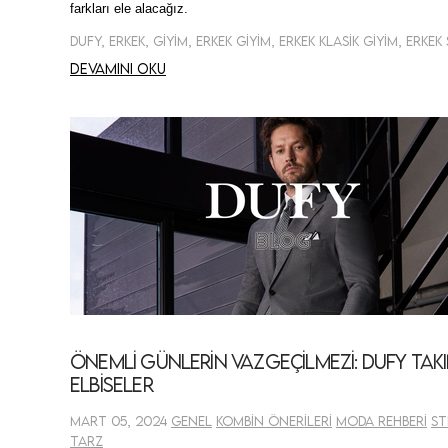
farkları ele alacağız.
Devamını oku
Önemli Günlerin Vazgeçilmezi: Dufy Tak
Elbiseler
Mart 05, 2024
Genel
Kombin Önerileri
Moda Rehberi
St
Tarz