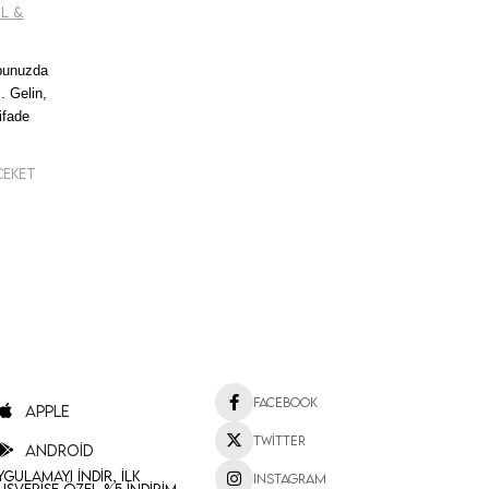
il &
obunuzda
. Gelin,
ifade
Ceket
Facebook
Apple
Twitter
Android
ygulamayı İndir, İlk
Instagram