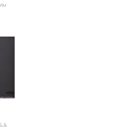
iyim
il &