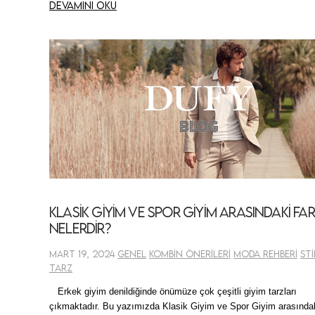
Devamını oku
Klasik Giyim ve Spor Giyim Arasındaki Fa
Nelerdir?
Mart 19, 2024
Genel
Kombin Önerileri
Moda Rehberi
Sti
Tarz
Erkek giyim denildiğinde önümüze çok çeşitli giyim tarzları
çıkmaktadır. Bu yazımızda Klasik Giyim ve Spor Giyim arasında