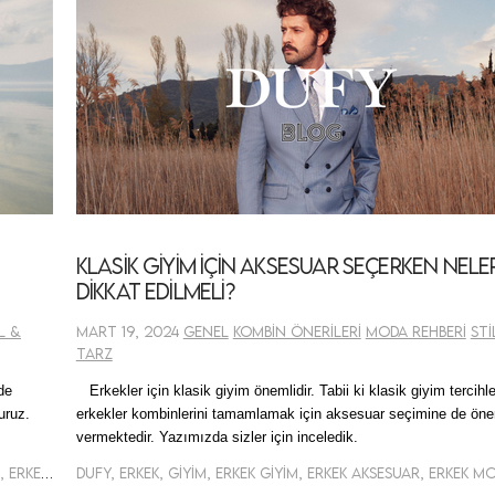
Klasik Giyim İçin Aksesuar Seçerken Nele
Dikkat Edilmeli?
l &
Mart 19, 2024
Genel
Kombin Önerileri
Moda Rehberi
Sti
Tarz
de
Erkekler için klasik giyim önemlidir. Tabii ki klasik giyim tercihl
uruz.
erkekler
kombinlerini
tamamlamak için aksesuar seçimine de ön
vermektedir. Yazımızda sizler için inceledik.
Dufy, Erkek, Giyim, Erkek Giyim, Renkler, Renklerin Etkisi, Erkek Ceket
Dufy, Erkek, Giyim, Erkek Giyim, Erkek Aksesuar, Erkek 