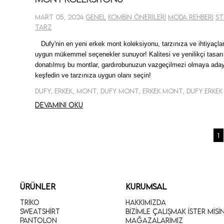
Mart 05, 2024
Genel
Kombin Önerileri
Moda Rehberi
St
Tarz
Dufy'nin en yeni erkek mont koleksiyonu, tarzınıza ve ihtiyaçla
uygun mükemmel seçenekler sunuyor! Kalitesi ve yenilikçi tasar
donatılmış bu montlar, gardırobunuzun vazgeçilmezi olmaya aday
keşfedin ve tarzınıza uygun olanı seçin!
Dufy, Erkek, Mont, Dufy Mont, Erkek Mont, Dufy Erke
Devamını oku
1
ÜRÜNLER
KURUMSAL
Triko
Hakkımızda
Sweatshirt
Bizimle Çalışmak İster Misi
Pantolon
Mağazalarımız