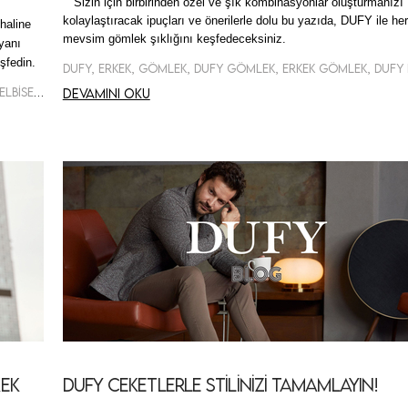
Sizin için birbirinden özel ve şık kombinasyonlar oluşturmanızı
kolaylaştıracak ipuçları ve önerilerle dolu bu yazıda, DUFY ile her
haline
mevsim gömlek şıklığını keşfedeceksiniz.
 yanı
eşfedin.
Dufy, Erkek, Takım Elbise, Dufy Takım Elbise, Erkek Takım Elbise, Dufy Erkek Takım Elbise
Devamını oku
kek
Dufy Ceketlerle Stilinizi Tamamlayın!