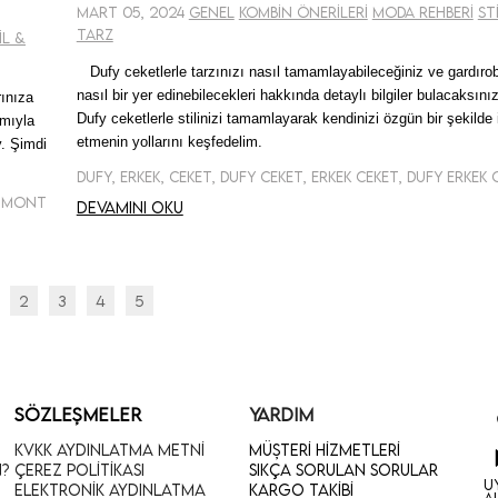
Mart 05, 2024
Genel
Kombin Önerileri
Moda Rehberi
St
Tarz
il &
Dufy ceketlerle tarzınızı nasıl tamamlayabileceğiniz ve gardır
nasıl bir yer edinebilecekleri hakkında detaylı bilgiler bulacaksınız
rınıza
Dufy ceketlerle stilinizi tamamlayarak kendinizi özgün bir şekilde 
ımıyla
etmenin yollarını keşfedelim.
. Şimdi
Dufy, Erkek, Ceket, Dufy Ceket, Erkek Ceket, Dufy Erkek 
k Mont
Devamını oku
2
3
4
5
SÖZLEŞMELER
YARDIM
KVKK Aydınlatma Metni
Müşteri Hizmetleri
n?
Çerez Politikası
Sıkça Sorulan Sorular
U
Elektronik Aydınlatma
Kargo Takibi