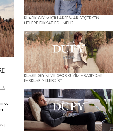
Klasik Giyim İçin Aksesuar Seçerken
Nelere Dikkat Edilmeli?
re
Klasik Giyim ve Spor Giyim Arasındaki
Farklar Nelerdir?
l &
erinde
em
Mont