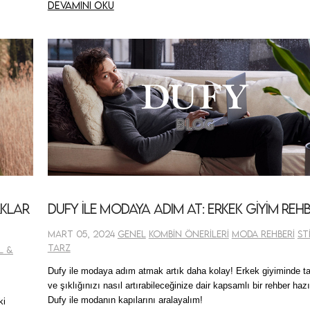
Devamını oku
rklar
Dufy ile Modaya Adım At: Erkek Giyim Rehb
Mart 05, 2024
Genel
Kombin Önerileri
Moda Rehberi
St
Tarz
l &
Dufy ile modaya adım atmak artık daha kolay! Erkek giyiminde ta
ve şıklığınızı nasıl artırabileceğinize dair kapsamlı bir rehber hazı
Dufy ile modanın kapılarını aralayalım!
ki