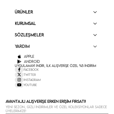
ÜRÜNLER
KURUMSAL
SÖZLEŞMELER
YARDIM
Apple
Android
Uygulamayı İndir, İlk Alışverişe Özel %5 İndirim
Facebook
Twitter
Instagram
Youtube
Avantajlı Alışverişe Erken Erişim Fırsatı!
Yeni sezon, gizli indirimler ve özel koleksiyonlar sadece
üyelerimize!