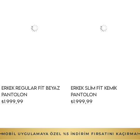
Erkek Regular Fit Beyaz
Erkek Slim Fit Kemik
Pantolon
Pantolon
₺1.999,99
₺1.999,99
YENI
YENI
MOBİL UYGULAMAYA ÖZEL %5 İNDİRİM FIRSATINI KAÇIRMA!
ÜRÜN
ÜRÜN