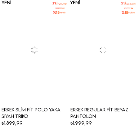
YENI
YENI
ÜRÜN
ÜRÜN
Erkek Slim Fit Polo Yaka
Erkek Regular Fit Beyaz
Siyah Triko
Pantolon
₺1.899,99
₺1.999,99