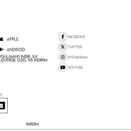
Facebook
Apple
Twitter
Android
ygulamayı İndir, İlk
Instagram
lışverişe Özel %5 İndirim
Youtube
e!
Yardım