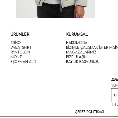
ÜRÜNLER
KURUMSAL
Triko
Hakkımızda
Sweatshirt
Bizimle Çalışmak İster Misi
Pantolon
Mağazalarımız
Mont
Bize Ulaşın
Eşofman Altı
Bayilik Başvurusu
Ava
Yen
Çerez Politikası