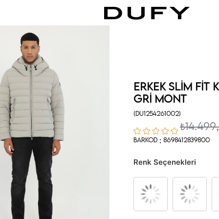
Erkek Slim Fit
Gri Mont
(DU1254261002)
₺14.499
:
Barkod
8698412839800
Renk Seçenekleri