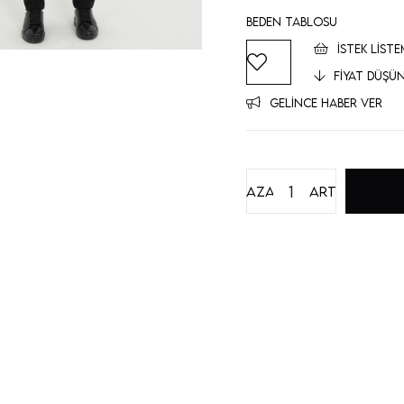
Beden Tablosu
İSTEK LISTE
FIYAT DÜŞÜ
GELINCE HABER VER
Azalt
Artır