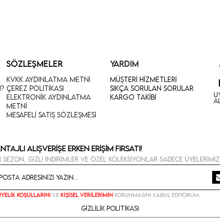
SÖZLEŞMELER
YARDIM
KVKK Aydınlatma Metni
Müşteri Hizmetleri
n?
Çerez Politikası
Sıkça Sorulan Sorular
U
Elektronik Aydınlatma
Kargo Takibi
A
Metni
Mesafeli Satış Sözleşmesi
ntajlı Alışverişe Erken Erişim Fırsatı!
i sezon, gizli indirimler ve özel koleksiyonlar sadece üyelerimiz
Üyelik koşullarını
ve
kişisel verilerimin
korunmasını kabul ediyorum.
Gizlilik Politikası