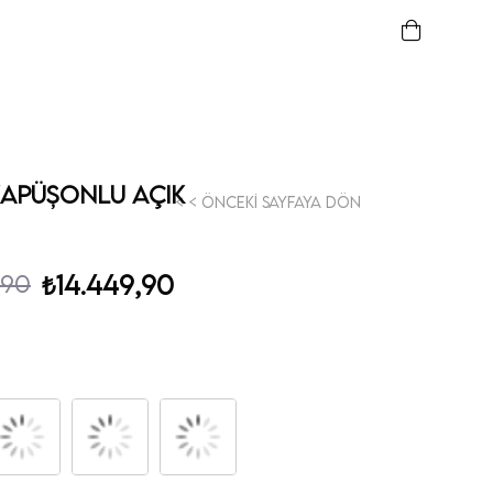
 Kapüşonlu Açık
< < Önceki Sayfaya Dön
,90
₺14.449,90