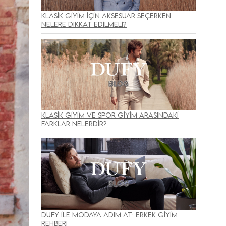
Klasik Giyim İçin Aksesuar Seçerken
Nelere Dikkat Edilmeli?
Klasik Giyim ve Spor Giyim Arasındaki
Farklar Nelerdir?
Dufy ile Modaya Adım At: Erkek Giyim
Rehberi