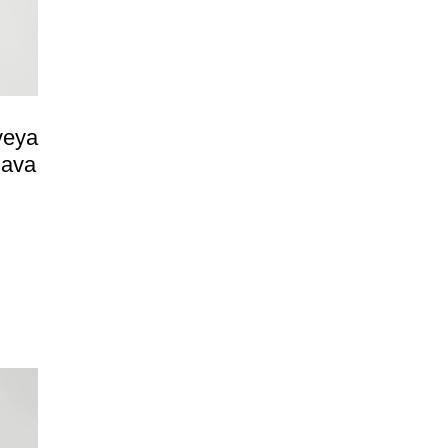
veya
hava