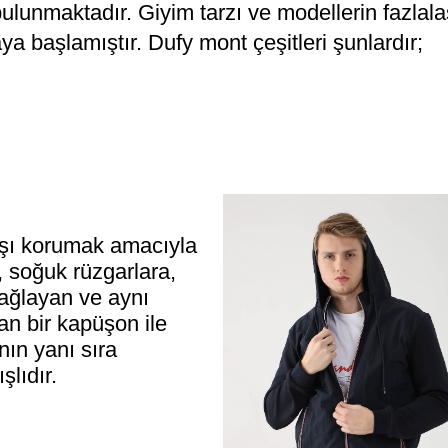
 bulunmaktadır.
G
iyim tarzı ve modellerin fazlal
 başlamıştır. Dufy mont çeşitleri şunlardır;
rşı korumak amacıyla
r, soğuk rüzgarlara,
ağlayan ve aynı
n bir kapüşon ile
nın yanı sıra
lıdır.