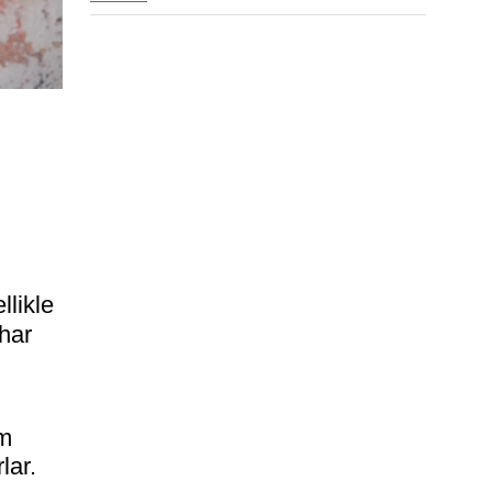
llikle
ahar
em
lar.