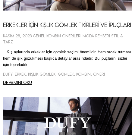
Erkekler için Kışlık Gömlek Fikirleri ve İpuçları
Kasım 28, 2023
Genel
Kombin Önerileri
Moda Rehberi
Stil &
Tarz
Kış aylarında erkekler için gömlek seçimi önemlidir. Hem sıcak tutması
hem de şık gözükmesi başlıca detaylar arasındadır. Bu ipuçlarını sizler
için toparladık.
Dufy, Erkek, Kışlık Gömlek, Gömlek, Kombin, Öneri
Devamını oku