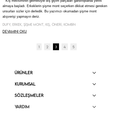
Kış mevsiminin gelmesiyle dış giyim parçaları gardıroplarda yerini
almaya başladı. Erkeklerin şişme mont seçerken dikkat etmesi gereken
unsurları sizler için derledik. Bu yazımızı okumadan şişme mont
alışverişi yapmayın deriz.
Dufy, Erkek, Şişme Mont, Kış, Öneri, Kombin
Devamını oku
1
2
3
4
5
ÜRÜNLER
KURUMSAL
SÖZLEŞMELER
YARDIM