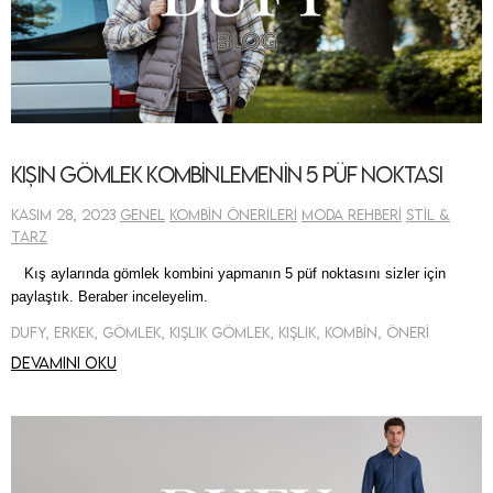
Kışın Gömlek Kombinlemenin 5 Püf Noktası
Kasım 28, 2023
Genel
Kombin Önerileri
Moda Rehberi
Stil &
Tarz
Kış aylarında gömlek kombini yapmanın 5 püf noktasını sizler için
paylaştık. Beraber inceleyelim.
Dufy, Erkek, Gömlek, Kışlık Gömlek, Kışlık, Kombin, Öneri
Devamını oku