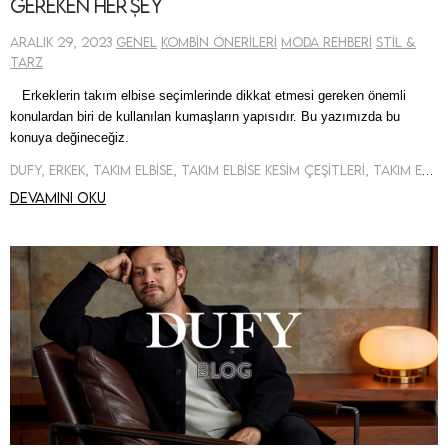
Gereken Her Şey
Aralık 29, 2023
Genel
Kombin Önerileri
Moda Rehberi
Stil &
Tarz
Erkeklerin takım elbise seçimlerinde dikkat etmesi gereken önemli
konulardan biri de kullanılan kumaşların yapısıdır. Bu yazımızda bu
konuya değineceğiz.
Dufy, Erkek, Takım Elbise, Takım Elbise Kesim Çeşitleri, Takım Elbise Kumaş Özellikleri
Devamını oku