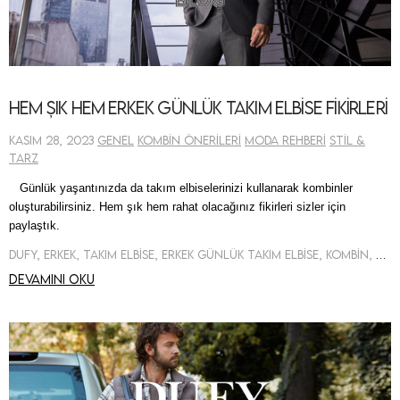
Hem Şık Hem Erkek Günlük Takım Elbise Fikirleri
Kasım 28, 2023
Genel
Kombin Önerileri
Moda Rehberi
Stil &
Tarz
Günlük yaşantınızda da takım elbiselerinizi kullanarak kombinler
oluşturabilirsiniz. Hem şık hem rahat olacağınız fikirleri sizler için
paylaştık.
Dufy, Erkek, Takım Elbise, Erkek Günlük Takım Elbise, Kombin, Öneri
Devamını oku