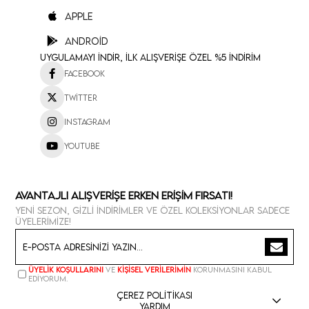
Apple
Android
Uygulamayı İndir, İlk Alışverişe Özel %5 İndirim
Facebook
Twitter
Instagram
Youtube
Avantajlı Alışverişe Erken Erişim Fırsatı!
Yeni sezon, gizli indirimler ve özel koleksiyonlar sadece
üyelerimize!
Üyelik koşullarını
ve
kişisel verilerimin
korunmasını kabul
ediyorum.
Çerez Politikası
Yardım