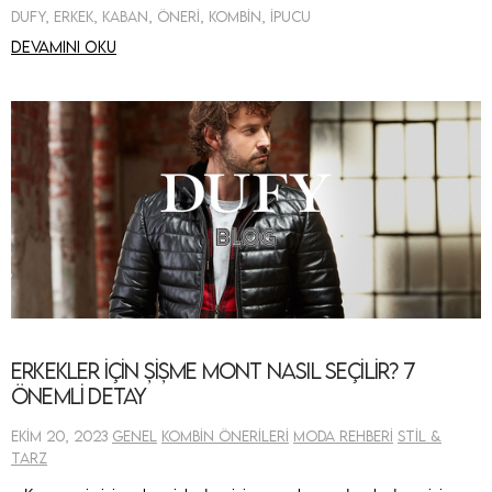
Dufy, Erkek, Kaban, Öneri, Kombin, İpucu
Devamını oku
Erkekler için Şişme Mont Nasıl Seçilir? 7
Önemli Detay
Ekim 20, 2023
Genel
Kombin Önerileri
Moda Rehberi
Stil &
Tarz