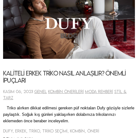
Kaliteli Erkek Triko Nasıl Anlaşılır? Önemli
İpuçları
Kasım 06, 2023
Genel
Kombin Önerileri
Moda Rehberi
Stil &
Tarz
Triko alırken dikkat edilmesi gereken püf noktaları Dufy gözüyle sizlerle
paylaştık. Soğuk kış günleri yaklaşırken dolabınıza trikolarınızı
eklemeden önce beraber inceleyelim.
Dufy, Erkek, Triko, Triko Seçimi, Kombin, Öneri