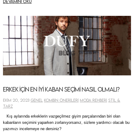
Devamını oku
Erkek için En İyi Kaban Seçimi Nasıl Olmalı?
Ekim 20, 2023
Genel
Kombin Önerileri
Moda Rehberi
Stil &
Tarz
Kış aylarında erkeklerin vazgeçilmez giyim parçalarından biri olan
kabanların seçimini yaparken zorlanıyorsanız, sizlere yardımcı olacak bu
yazımızı incelemeye ne dersiniz?