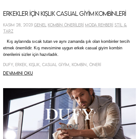
Erkekler İçin Kışlık Casual Giyim Kombinleri
Kasım 28, 2023
Genel
Kombin Önerileri
Moda Rehberi
Stil &
Tarz
Kış
aylarında sıcak tutan ve aynı zamanda şık olan kombinler tercih
etmek önemlidir
. Kış mevsimine uygun erkek casual giyim kombin
önerilerini sizler için hazırladık.
Dufy, Erkek, Kışlık, Casual Giyim, Kombin, Öneri
Devamını oku