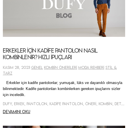
Erkekler için Kadife Pantolon Nasıl
Kombinlenir? Hızlı İpuçları
Kasım 28, 2023
Genel
Kombin Önerileri
Moda Rehberi
Stil &
Tarz
Erkekler için kadife pantolonlar; yumuşak, lüks ve dayanıklı olmasıyla
bilinmektedir. Kadife pantolonları kombinlerken gereken ipuçlarını sizler
için inceledik.
Dufy, Erkek, Pantolon, Kadife Pantolon, Öneri, Kombin, Detay
Devamını oku