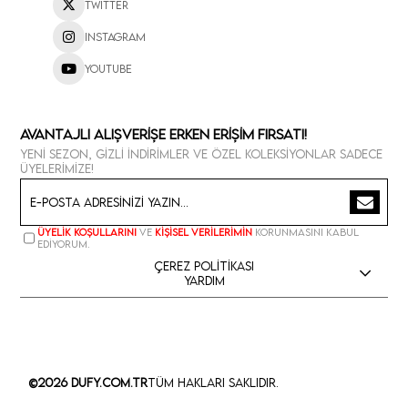
Twitter
Instagram
Youtube
Avantajlı Alışverişe Erken Erişim Fırsatı!
Yeni sezon, gizli indirimler ve özel koleksiyonlar sadece
üyelerimize!
Üyelik koşullarını
ve
kişisel verilerimin
korunmasını kabul
ediyorum.
Çerez Politikası
Yardım
©2026 Dufy.com.tr
Tüm Hakları Saklıdır.