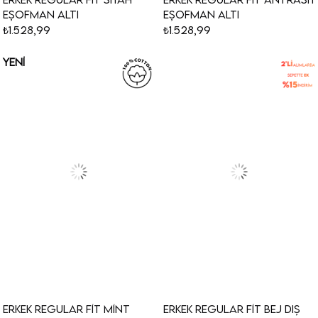
Eşofman Altı
Eşofman Altı
₺1.528,99
₺1.528,99
YENI
ÜRÜN
Erkek Regular Fit Mint
Erkek Regular Fit Bej Dış