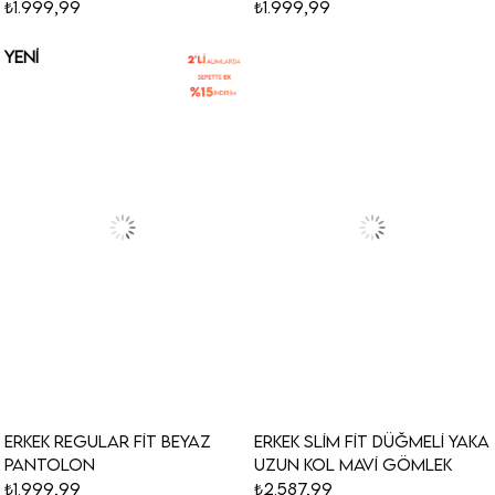
₺1.999,99
₺1.999,99
YENI
ÜRÜN
Erkek Regular Fit Beyaz
Erkek Slim Fit Düğmeli Yaka
Pantolon
Uzun Kol Mavi Gömlek
₺1.999,99
₺2.587,99