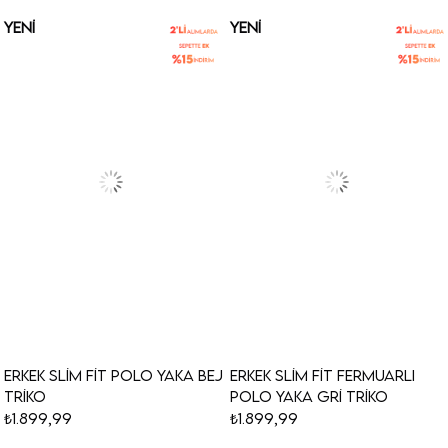
YENI
YENI
ÜRÜN
ÜRÜN
Erkek Slim Fit Polo Yaka Bej
Erkek Slim Fit Fermuarlı
Triko
Polo Yaka Gri Triko
₺1.899,99
₺1.899,99