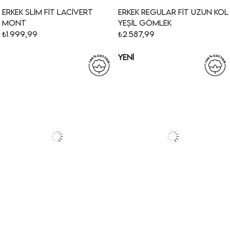
Erkek Slim Fit Lacivert
Erkek Regular Fit Uzun Kol
Mont
Yeşil Gömlek
₺1.999,99
₺2.587,99
YENI
ÜRÜN