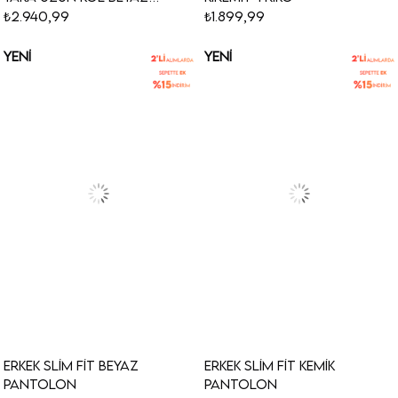
Gömlek
₺2.940,99
₺1.899,99
YENI
YENI
ÜRÜN
ÜRÜN
Erkek Slim Fit Beyaz
Erkek Slim Fit Kemik
Pantolon
Pantolon