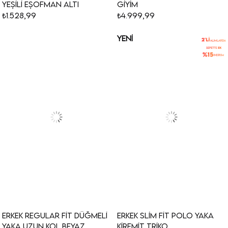
Yeşili Eşofman Altı
Giyim
₺1.528,99
₺4.999,99
YENI
ÜRÜN
Erkek Regular Fit Düğmeli
Erkek Slim Fit Polo Yaka
Yaka Uzun Kol Beyaz
Kiremit Triko