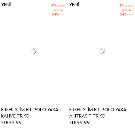
YENI
YENI
ÜRÜN
ÜRÜN
Erkek Slim Fit Polo Yaka
Erkek Slim Fit Polo Yaka
Kahve Triko
Antrasit Triko
₺1.899,99
₺1.899,99