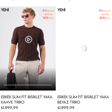
YENI
YENI
ÜRÜN
ÜRÜN
Erkek Slim Fit Bisiklet Yaka
Erkek Slim Fit Bisiklet Yaka
Kahve Triko
Beyaz Triko
₺1.899,99
₺1.899,99