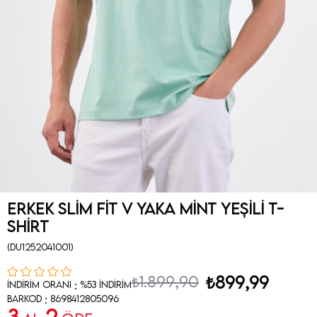
Erkek Slim Fit V Yaka Mint Yeşili T-
Shirt
(DU1252041001)
₺1.899,90
₺899,99
:
İndirim Oranı
%
53
İndirim
:
Barkod
8698412805096
3
2