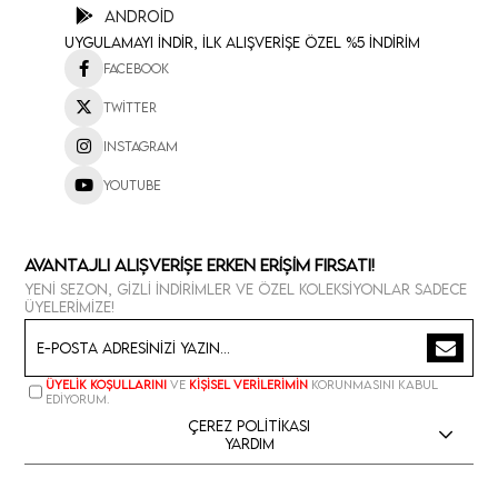
Android
Uygulamayı İndir, İlk Alışverişe Özel %5 İndirim
Facebook
Twitter
Instagram
Youtube
Avantajlı Alışverişe Erken Erişim Fırsatı!
Yeni sezon, gizli indirimler ve özel koleksiyonlar sadece
üyelerimize!
Üyelik koşullarını
ve
kişisel verilerimin
korunmasını kabul
ediyorum.
Çerez Politikası
Yardım