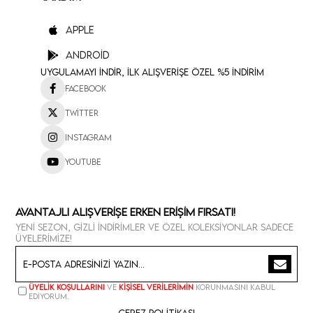
Apple
Android
Uygulamayı İndir, İlk Alışverişe Özel %5 İndirim
Facebook
Twitter
Instagram
Youtube
Avantajlı Alışverişe Erken Erişim Fırsatı!
Yeni sezon, gizli indirimler ve özel koleksiyonlar sadece
üyelerimize!
Üyelik koşullarını
ve
kişisel verilerimin
korunmasını kabul
ediyorum.
Çerez Politikası