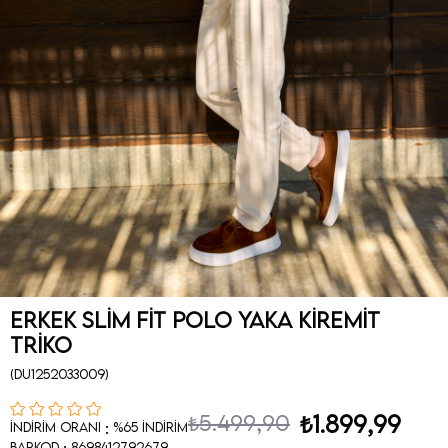
Erkek Slim Fit Polo Yaka Kiremit
Triko
(DU1252033009)
₺5.499,90
₺1.899,99
:
İndirim Oranı
%
65
İndirim
:
Barkod
8698412792679