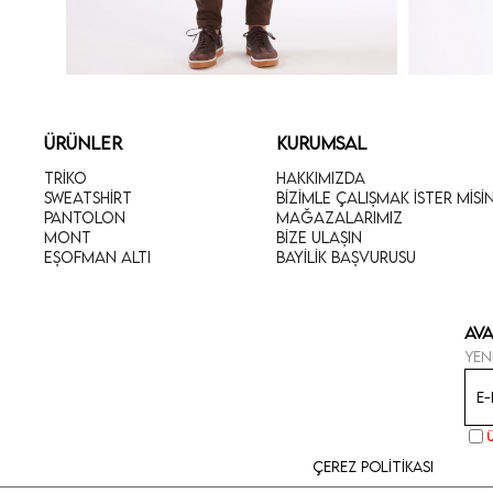
ÜRÜNLER
KURUMSAL
Triko
Hakkımızda
Sweatshirt
Bizimle Çalışmak İster Misi
Pantolon
Mağazalarımız
Mont
Bize Ulaşın
Eşofman Altı
Bayilik Başvurusu
Ava
Yen
Çerez Politikası