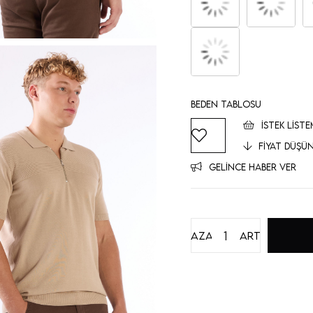
Beden Tablosu
İSTEK LISTE
FIYAT DÜŞÜ
GELINCE HABER VER
Azalt
Artır