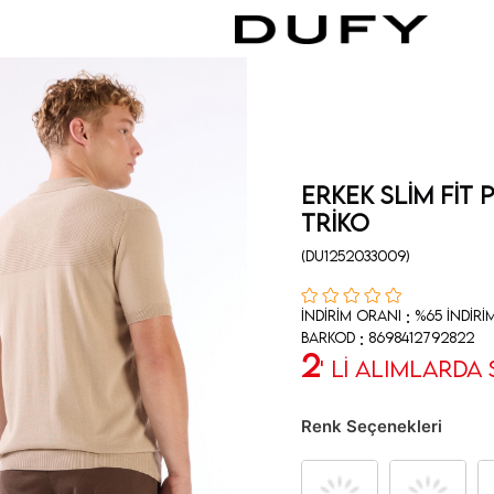
Erkek Slim Fit 
Triko
(DU1252033009)
:
İndirim Oranı
%
65
İndiri
:
Barkod
8698412792822
2
' Lİ ALIMLARDA
Renk Seçenekleri