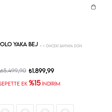
Polo Yaka Bej
< < Önceki Sayfaya Dön
₺5.499,90
₺1.899,99
m
%15
 SEPETTE EK
İNDİRİM