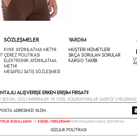
SÖZLEŞMELER
YARDIM
KVKK Aydınlatma Metni
Müşteri Hizmetleri
n?
Çerez Politikası
Sıkça Sorulan Sorular
U
Elektronik Aydınlatma
Kargo Takibi
A
Metni
Mesafeli Satış Sözleşmesi
ntajlı Alışverişe Erken Erişim Fırsatı!
i sezon, gizli indirimler ve özel koleksiyonlar sadece üyelerimiz
Üyelik koşullarını
ve
kişisel verilerimin
korunmasını kabul ediyorum.
Gizlilik Politikası