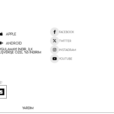
Facebook
Apple
Twitter
Android
ygulamayı İndir, İlk
Instagram
lışverişe Özel %5 İndirim
Youtube
e!
Yardım