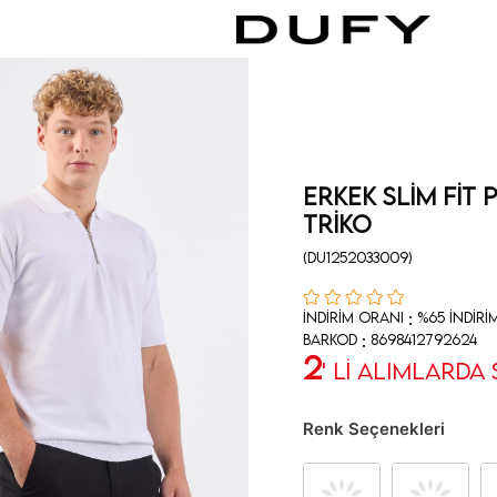
Erkek Slim Fit
Triko
(DU1252033009)
:
İndirim Oranı
%
65
İndiri
:
Barkod
8698412792624
2
' Lİ ALIMLARDA
Renk Seçenekleri