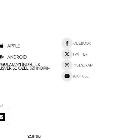
Facebook
Apple
Twitter
Android
ygulamayı İndir, İlk
Instagram
lışverişe Özel %5 İndirim
Youtube
e!
Yardım