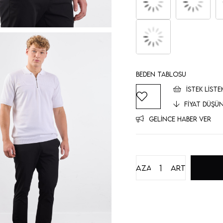
Beden Tablosu
İSTEK LISTE
FIYAT DÜŞÜ
GELINCE HABER VER
Azalt
Artır