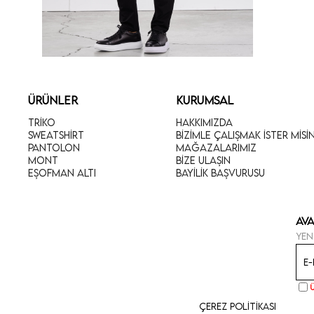
ÜRÜNLER
KURUMSAL
Triko
Hakkımızda
Sweatshirt
Bizimle Çalışmak İster Misi
Pantolon
Mağazalarımız
Mont
Bize Ulaşın
Eşofman Altı
Bayilik Başvurusu
Ava
Yen
Çerez Politikası