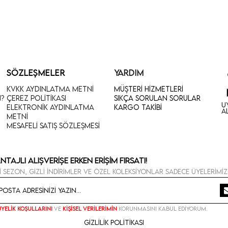
SÖZLEŞMELER
YARDIM
KVKK Aydınlatma Metni
Müşteri Hizmetleri
n?
Çerez Politikası
Sıkça Sorulan Sorular
U
Elektronik Aydınlatma
Kargo Takibi
A
Metni
Mesafeli Satış Sözleşmesi
ntajlı Alışverişe Erken Erişim Fırsatı!
i sezon, gizli indirimler ve özel koleksiyonlar sadece üyelerimiz
Üyelik koşullarını
ve
kişisel verilerimin
korunmasını kabul ediyorum.
Gizlilik Politikası