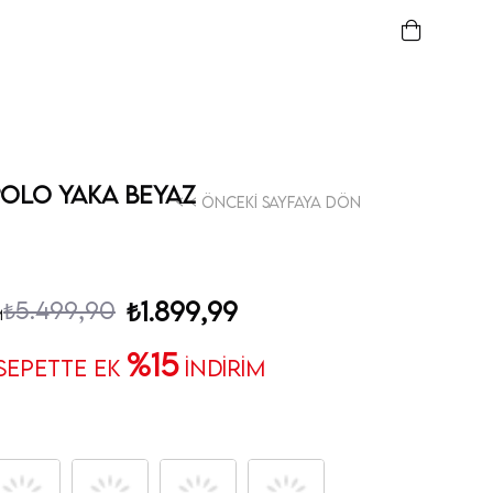
 Polo Yaka Beyaz
< < Önceki Sayfaya Dön
₺5.499,90
₺1.899,99
m
%15
 SEPETTE EK
İNDİRİM