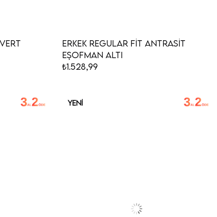
ivert
Erkek Regular Fit Antrasit
Eşofman Altı
₺1.528,99
YENI
ÜRÜN