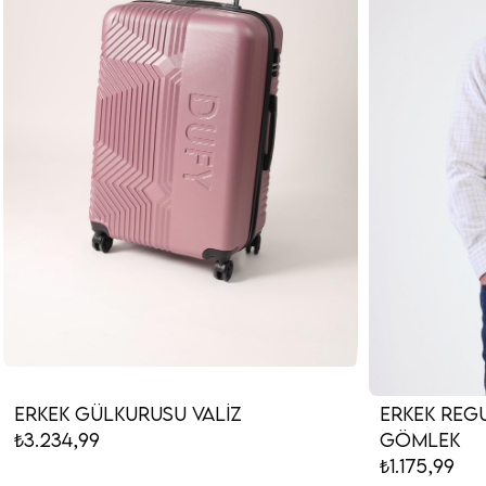
Erkek Gülkurusu Valiz
Erkek Regu
₺3.234,99
Gömlek
₺1.175,99