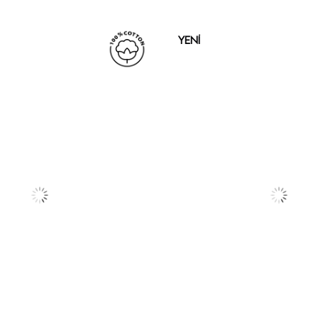
YENI
ÜRÜN