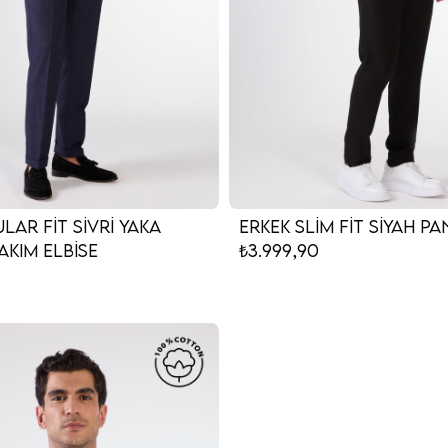
lar Fit Sivri Yaka
Erkek Slim Fit Siyah 
akım Elbise
₺3.999,90