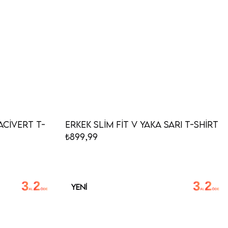
acivert T-
Erkek Slim Fit V Yaka Sarı T-Shirt
₺899,99
YENI
ÜRÜN