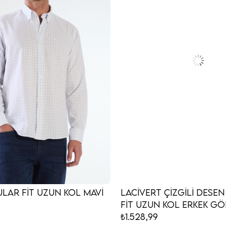
lar Fit Uzun Kol Mavi
Lacivert Çizgili Dese
Fit Uzun Kol Erk
₺1.528,99