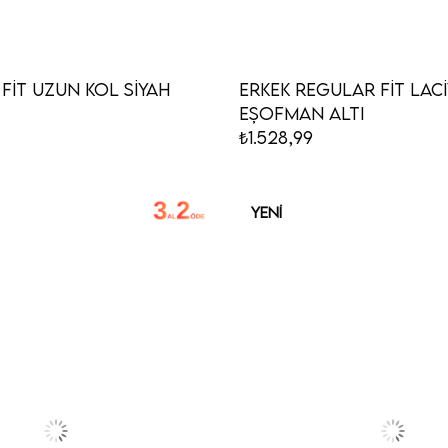
 Fit Uzun Kol Siyah
Erkek Regular Fit Lac
Eşofman Altı
₺1.528,99
YENI
ÜRÜN