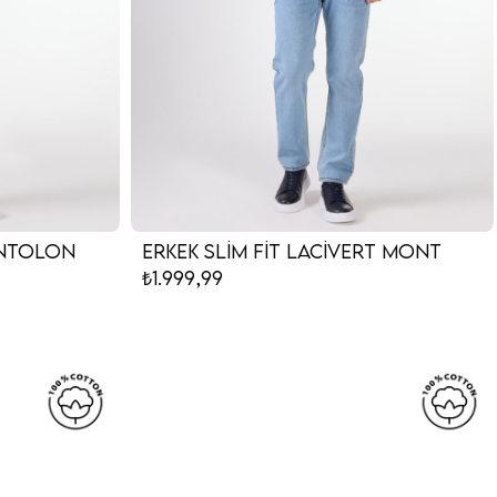
Pantolon
Erkek Slim Fit Lacivert Mont
₺1.999,99