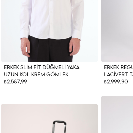
Erkek Slim Fit Düğmeli Yaka
Erkek Regu
Uzun Kol Krem Gömlek
Lacivert T
₺2.587,99
₺2.999,90