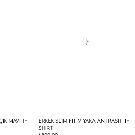
çık Mavi T-
Erkek Slim Fit V Yaka Antrasit T-
Shirt