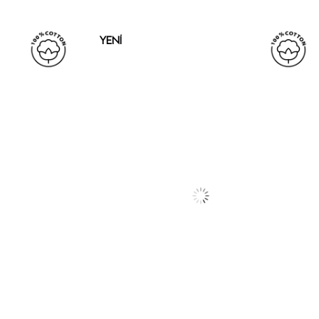
YENI
ÜRÜN