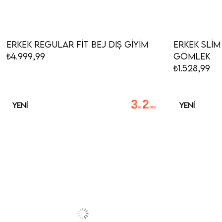
Erkek Regular Fit Bej Dış Giyim
Erkek Slim
₺4.999,99
Gömlek
₺1.528,99
YENI
YENI
ÜRÜN
ÜRÜN