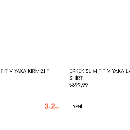
Fit V Yaka Kırmızı T-
Erkek Slim Fit V Yaka L
Shirt
₺899,99
YENI
ÜRÜN