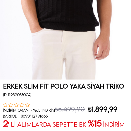
Erkek Slim Fit Polo Yaka Siyah Triko
(DU1252033004)
₺5.499,90
₺1.899,99
:
İndirim Oranı
%
65
İndirim
:
Barkod
8698412791665
2
%15
' Lİ ALIMLARDA SEPETTE EK
İNDİRİM