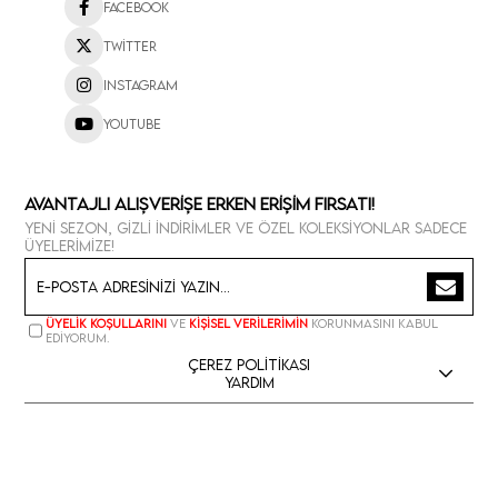
Facebook
Twitter
Instagram
Youtube
Avantajlı Alışverişe Erken Erişim Fırsatı!
Yeni sezon, gizli indirimler ve özel koleksiyonlar sadece
üyelerimize!
Üyelik koşullarını
ve
kişisel verilerimin
korunmasını kabul
ediyorum.
Çerez Politikası
Yardım