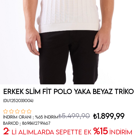
Erkek Slim Fit Polo Yaka Beyaz Triko
(DU1252033004)
₺5.499,90
₺1.899,99
:
İndirim Oranı
%
65
İndirim
:
Barkod
8698412791467
2
%15
' Lİ ALIMLARDA SEPETTE EK
İNDİRİM