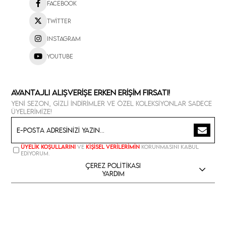
Facebook
Twitter
Instagram
Youtube
Avantajlı Alışverişe Erken Erişim Fırsatı!
Yeni sezon, gizli indirimler ve özel koleksiyonlar sadece
üyelerimize!
Üyelik koşullarını
ve
kişisel verilerimin
korunmasını kabul
ediyorum.
Çerez Politikası
Yardım