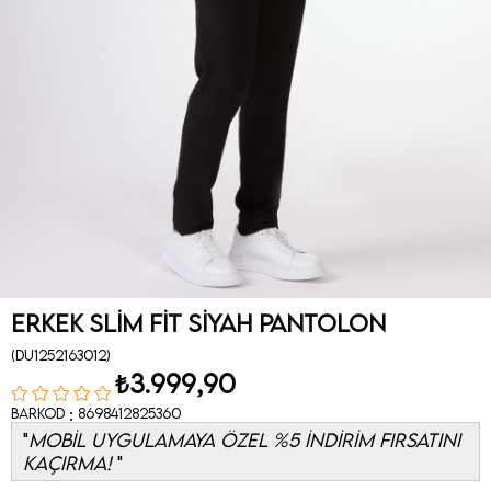
Erkek Slim Fit Siyah Pantolon
(DU1252163012)
₺3.999,90
:
Barkod
8698412825360
MOBİL UYGULAMAYA ÖZEL %5 İNDİRİM FIRSATINI
KAÇIRMA!