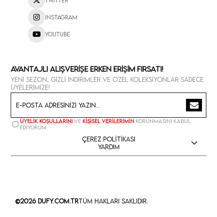
Twitter
Instagram
Youtube
Avantajlı Alışverişe Erken Erişim Fırsatı!
Yeni sezon, gizli indirimler ve özel koleksiyonlar sadece
üyelerimize!
Üyelik koşullarını
ve
kişisel verilerimin
korunmasını kabul
ediyorum.
Çerez Politikası
Yardım
©2026 Dufy.com.tr
Tüm Hakları Saklıdır.