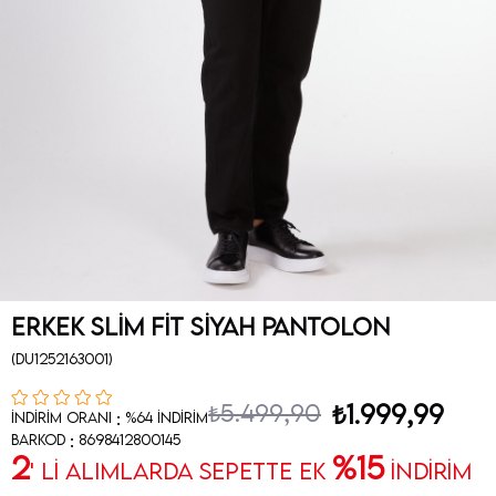
Erkek Slim Fit Siyah Pantolon
(DU1252163001)
₺5.499,90
₺1.999,99
:
İndirim Oranı
%
64
İndirim
:
Barkod
8698412800145
2
%15
' Lİ ALIMLARDA SEPETTE EK
İNDİRİM