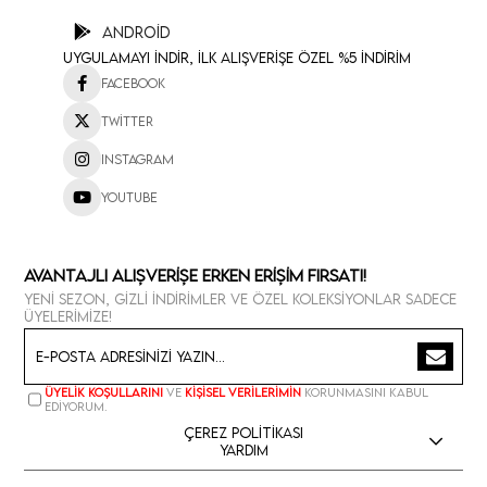
Android
Uygulamayı İndir, İlk Alışverişe Özel %5 İndirim
Facebook
Twitter
Instagram
Youtube
Avantajlı Alışverişe Erken Erişim Fırsatı!
Yeni sezon, gizli indirimler ve özel koleksiyonlar sadece
üyelerimize!
Üyelik koşullarını
ve
kişisel verilerimin
korunmasını kabul
ediyorum.
Çerez Politikası
Yardım