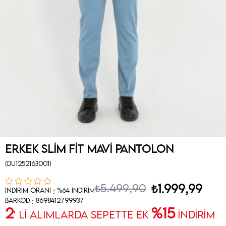
Erkek Slim Fit Mavi Pantolon
(DU1252163001)
₺5.499,90
₺1.999,99
:
İndirim Oranı
%
64
İndirim
:
Barkod
8698412799937
2
%15
' Lİ ALIMLARDA SEPETTE EK
İNDİRİM