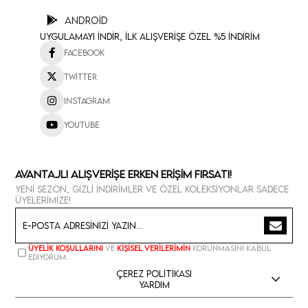
Android
Uygulamayı İndir, İlk Alışverişe Özel %5 İndirim
Facebook
Twitter
Instagram
Youtube
Avantajlı Alışverişe Erken Erişim Fırsatı!
Yeni sezon, gizli indirimler ve özel koleksiyonlar sadece
üyelerimize!
Üyelik koşullarını
ve
kişisel verilerimin
korunmasını kabul
ediyorum.
Çerez Politikası
Yardım