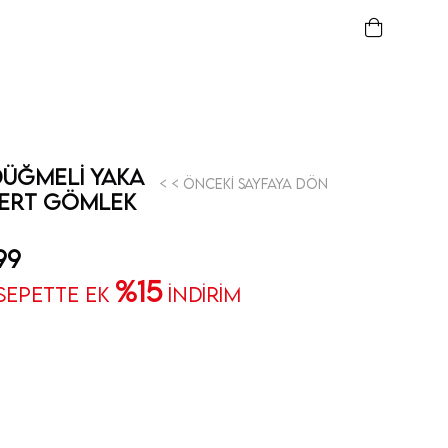
 Düğmeli Yaka
< < Önceki Sayfaya Dön
vert Gömlek
99
%15
 SEPETTE EK
İNDİRİM