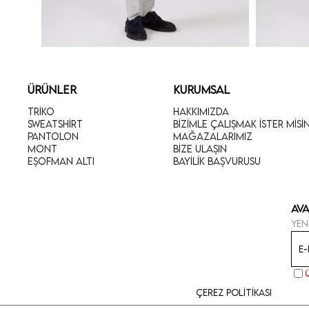
ÜRÜNLER
KURUMSAL
Triko
Hakkımızda
Sweatshirt
Bizimle Çalışmak İster Misi
Pantolon
Mağazalarımız
Mont
Bize Ulaşın
Eşofman Altı
Bayilik Başvurusu
Ava
Yen
Çerez Politikası