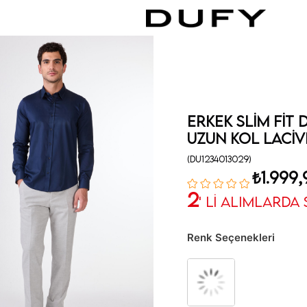
Erkek Slim Fit
Uzun Kol Laci
(DU1234013029)
₺1.999,
2
' Lİ ALIMLARDA
Renk Seçenekleri