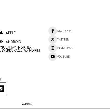
Facebook
Apple
Twitter
Android
ygulamayı İndir, İlk
Instagram
lışverişe Özel %5 İndirim
Youtube
e!
Yardım