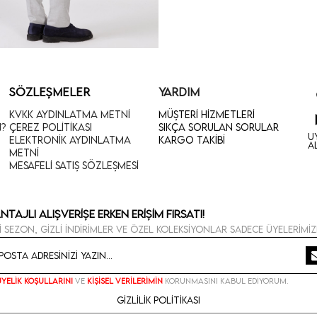
SÖZLEŞMELER
YARDIM
KVKK Aydınlatma Metni
Müşteri Hizmetleri
n?
Çerez Politikası
Sıkça Sorulan Sorular
U
Elektronik Aydınlatma
Kargo Takibi
A
Metni
Mesafeli Satış Sözleşmesi
ntajlı Alışverişe Erken Erişim Fırsatı!
i sezon, gizli indirimler ve özel koleksiyonlar sadece üyelerimiz
Üyelik koşullarını
ve
kişisel verilerimin
korunmasını kabul ediyorum.
Gizlilik Politikası