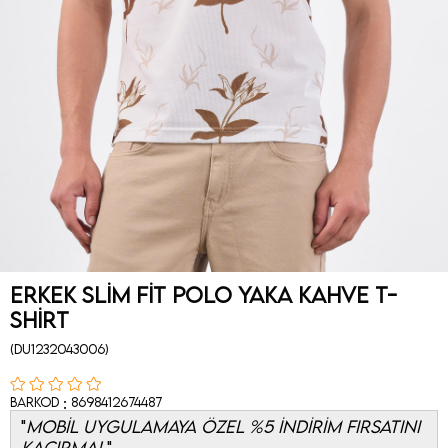
Erkek Slim Fit Polo Yaka Kahve T-
Shirt
(DU1232043006)
:
Barkod
8698412674487
MOBİL UYGULAMAYA ÖZEL %5 İNDİRİM FIRSATINI
KAÇIRMA!