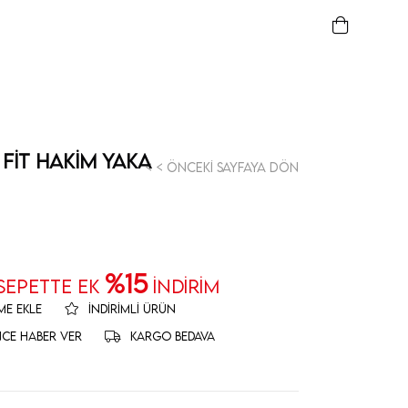
Fit Hakim Yaka
< < Önceki Sayfaya Dön
%15
 SEPETTE EK
İNDİRİM
ME EKLE
İNDIRIMLI ÜRÜN
NCE HABER VER
KARGO BEDAVA