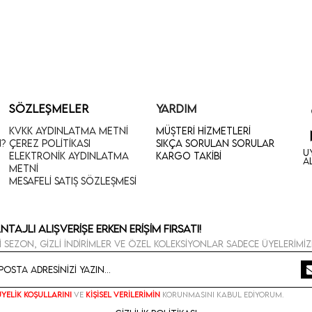
SÖZLEŞMELER
YARDIM
KVKK Aydınlatma Metni
Müşteri Hizmetleri
n?
Çerez Politikası
Sıkça Sorulan Sorular
U
Elektronik Aydınlatma
Kargo Takibi
A
Metni
Mesafeli Satış Sözleşmesi
ntajlı Alışverişe Erken Erişim Fırsatı!
i sezon, gizli indirimler ve özel koleksiyonlar sadece üyelerimiz
Üyelik koşullarını
ve
kişisel verilerimin
korunmasını kabul ediyorum.