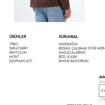
ÜRÜNLER
KURUMSAL
Triko
Hakkımızda
Sweatshirt
Bizimle Çalışmak İster Misi
Pantolon
Mağazalarımız
Mont
Bize Ulaşın
Eşofman Altı
Bayilik Başvurusu
Ava
Yen