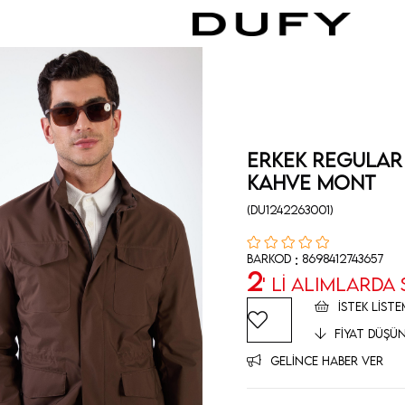
Erkek Regular 
Kahve Mont
(DU1242263001)
:
Barkod
8698412743657
2
' Lİ ALIMLARDA
İSTEK LISTE
FIYAT DÜŞÜ
GELINCE HABER VER