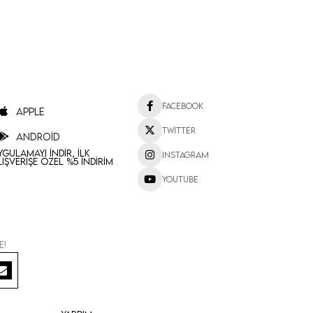
Facebook
Apple
Twitter
Android
ygulamayı İndir, İlk
Instagram
lışverişe Özel %5 İndirim
Youtube
e!