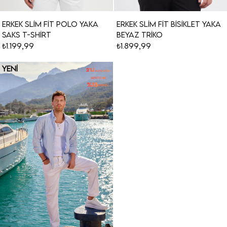
Erkek Slim Fit Polo Yaka
Erkek Slim Fit Bisiklet Yaka
Saks T-Shirt
Beyaz Triko
₺1.199,99
₺1.899,99
YENI
ÜRÜN