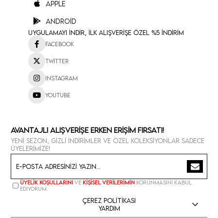
Apple
Android
Uygulamayı İndir, İlk Alışverişe Özel %5 İndirim
Facebook
Twitter
Instagram
Youtube
Avantajlı Alışverişe Erken Erişim Fırsatı!
Yeni sezon, gizli indirimler ve özel koleksiyonlar sadece
üyelerimize!
Üyelik koşullarını
ve
kişisel verilerimin
korunmasını kabul
ediyorum.
Çerez Politikası
Yardım