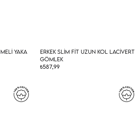
meli Yaka
Erkek Slim Fit Uzun Kol Lacivert
Gömlek
₺587,99