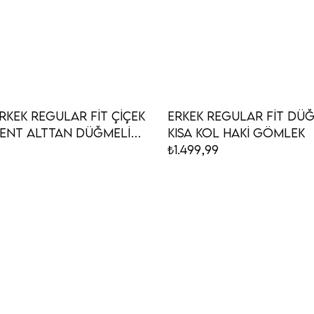
rkek Regular Fit Çiçek
Erkek Regular Fit Düğ
rent Alttan Düğmeli
Kısa Kol Haki Gömlek
 Kol Gömlek
₺1.499,99