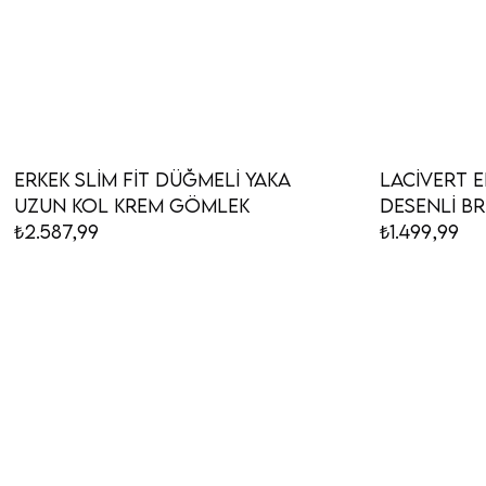
Erkek Slim Fit Düğmeli Yaka
Lacivert E
Uzun Kol Krem Gömlek
Desenli B
₺2.587,99
Yaka Kısa
₺1.499,99