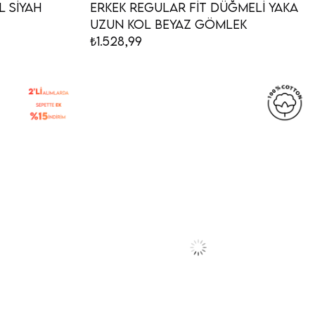
l Siyah
Erkek Regular Fit Düğmeli Yaka
Uzun Kol Beyaz Gömlek
₺1.528,99