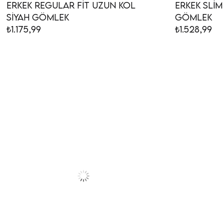
Erkek Regular Fit Uzun Kol
Erkek Slim
Siyah Gömlek
Gömlek
₺1.175,99
₺1.528,99