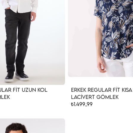
ular Fit Uzun Kol
Erkek Regular Fit Kısa
mlek
Lacivert Gömlek
₺1.499,99