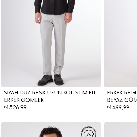
Siyah Düz Renk Uzun Kol Slim Fit
Erkek Reg
Erkek Gömlek
Beyaz Gö
₺1.528,99
₺1.499,99