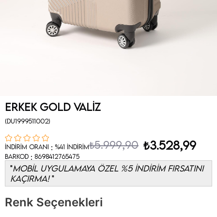
Erkek Gold Valiz
(DU1999511002)
₺5.999,90
₺3.528,99
:
İndirim Oranı
%
41
İndirim
:
Barkod
8698412765475
MOBİL UYGULAMAYA ÖZEL %5 İNDİRİM FIRSATINI
KAÇIRMA!
Renk Seçenekleri