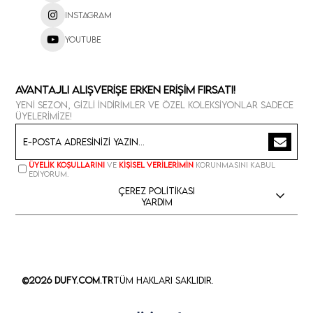
Instagram
Youtube
Avantajlı Alışverişe Erken Erişim Fırsatı!
Yeni sezon, gizli indirimler ve özel koleksiyonlar sadece
üyelerimize!
Üyelik koşullarını
ve
kişisel verilerimin
korunmasını kabul
ediyorum.
Çerez Politikası
Yardım
©2026 Dufy.com.tr
Tüm Hakları Saklıdır.