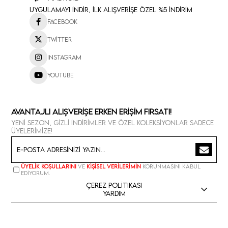
Uygulamayı İndir, İlk Alışverişe Özel %5 İndirim
Facebook
Twitter
Instagram
Youtube
Avantajlı Alışverişe Erken Erişim Fırsatı!
Yeni sezon, gizli indirimler ve özel koleksiyonlar sadece
üyelerimize!
Üyelik koşullarını
ve
kişisel verilerimin
korunmasını kabul
ediyorum.
Çerez Politikası
Yardım