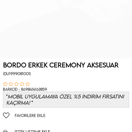
Bordo Erkek Ceremony Aksesuar
(DU1999081001)
:
Barkod
8698414163859
MOBİL UYGULAMAYA ÖZEL %5 İNDİRİM FIRSATINI
KAÇIRMA!
FAVORILERE EKLE
İSTEK LISTEME EKLE