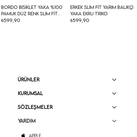
Bordo Bisiklet Yaka %100
Erkek Slim Fit Yarım Balıkçı
Pamuk Düz Renk Slim Fit
Yaka Ekru Triko
Erkek Triko
₺599,90
₺599,90
ÜRÜNLER
KURUMSAL
SÖZLEŞMELER
YARDIM
Apple