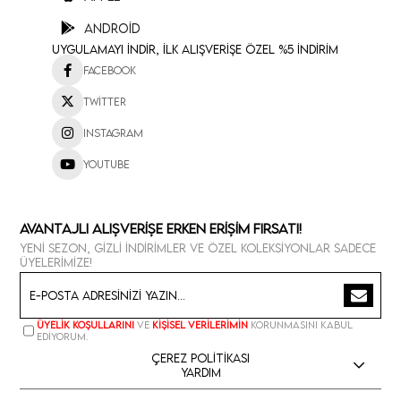
Android
Uygulamayı İndir, İlk Alışverişe Özel %5 İndirim
Facebook
Twitter
Instagram
Youtube
Avantajlı Alışverişe Erken Erişim Fırsatı!
Yeni sezon, gizli indirimler ve özel koleksiyonlar sadece
üyelerimize!
Üyelik koşullarını
ve
kişisel verilerimin
korunmasını kabul
ediyorum.
Çerez Politikası
Yardım