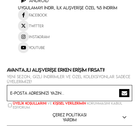
Android
Uygulamayı İndir, İlk Alışverişe Özel %5 İndirim
Facebook
Twitter
Instagram
Youtube
Avantajlı Alışverişe Erken Erişim Fırsatı!
Yeni sezon, gizli indirimler ve özel koleksiyonlar sadece
üyelerimize!
Üyelik koşullarını
ve
kişisel verilerimin
korunmasını kabul
ediyorum.
Çerez Politikası
Yardım