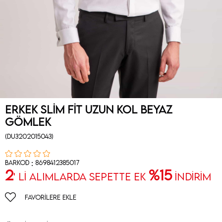
Erkek Slim Fit Uzun Kol Beyaz
Gömlek
(DU3202015043)
:
Barkod
8698412385017
2
%15
' Lİ ALIMLARDA SEPETTE EK
İNDİRİM
FAVORILERE EKLE