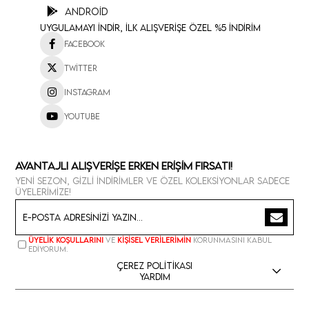
Android
Uygulamayı İndir, İlk Alışverişe Özel %5 İndirim
Facebook
Twitter
Instagram
Youtube
Avantajlı Alışverişe Erken Erişim Fırsatı!
Yeni sezon, gizli indirimler ve özel koleksiyonlar sadece
üyelerimize!
Üyelik koşullarını
ve
kişisel verilerimin
korunmasını kabul
ediyorum.
Çerez Politikası
Yardım