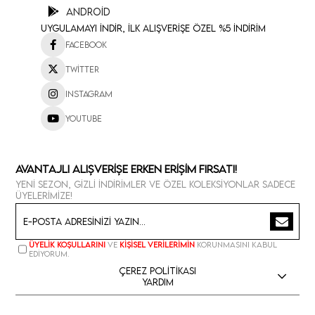
Android
Uygulamayı İndir, İlk Alışverişe Özel %5 İndirim
Facebook
Twitter
Instagram
Youtube
Avantajlı Alışverişe Erken Erişim Fırsatı!
Yeni sezon, gizli indirimler ve özel koleksiyonlar sadece
üyelerimize!
Üyelik koşullarını
ve
kişisel verilerimin
korunmasını kabul
ediyorum.
Çerez Politikası
Yardım