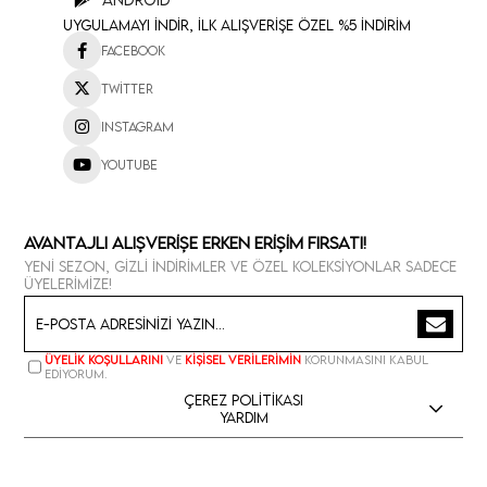
Uygulamayı İndir, İlk Alışverişe Özel %5 İndirim
Facebook
Twitter
Instagram
Youtube
Avantajlı Alışverişe Erken Erişim Fırsatı!
Yeni sezon, gizli indirimler ve özel koleksiyonlar sadece
üyelerimize!
Üyelik koşullarını
ve
kişisel verilerimin
korunmasını kabul
ediyorum.
Çerez Politikası
Yardım