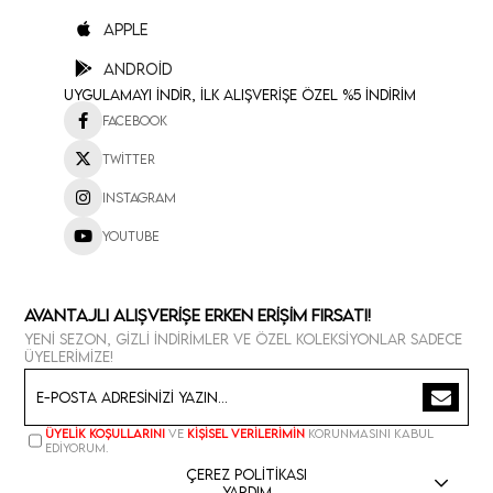
Apple
Android
Uygulamayı İndir, İlk Alışverişe Özel %5 İndirim
Facebook
Twitter
Instagram
Youtube
Avantajlı Alışverişe Erken Erişim Fırsatı!
Yeni sezon, gizli indirimler ve özel koleksiyonlar sadece
üyelerimize!
Üyelik koşullarını
ve
kişisel verilerimin
korunmasını kabul
ediyorum.
Çerez Politikası
Yardım