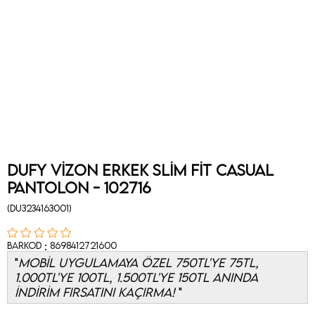
Dufy Vizon Erkek Slim Fit Casual
Pantolon - 102716
(DU3234163001)
:
Barkod
8698412721600
MOBİL UYGULAMAYA ÖZEL 750TL'YE 75TL,
1.000TL'YE 100TL, 1.500TL'YE 150TL ANINDA
İNDİRİM FIRSATINI KAÇIRMA!