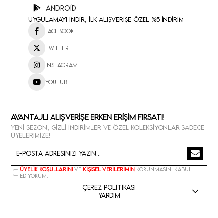
Android
Uygulamayı İndir, İlk Alışverişe Özel %5 İndirim
Facebook
Twitter
Instagram
Youtube
Avantajlı Alışverişe Erken Erişim Fırsatı!
Yeni sezon, gizli indirimler ve özel koleksiyonlar sadece
üyelerimize!
Üyelik koşullarını
ve
kişisel verilerimin
korunmasını kabul
ediyorum.
Çerez Politikası
Yardım