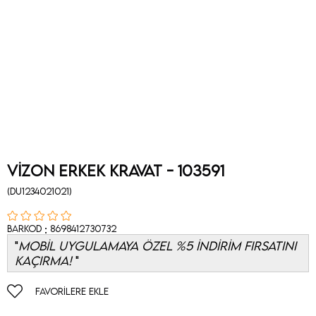
Vizon Erkek Kravat - 103591
(DU1234021021)
:
Barkod
8698412730732
MOBİL UYGULAMAYA ÖZEL %5 İNDİRİM FIRSATINI
KAÇIRMA!
FAVORILERE EKLE