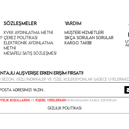
SÖZLEŞMELER
YARDIM
KVKK Aydınlatma Metni
Müşteri Hizmetleri
n?
Çerez Politikası
Sıkça Sorulan Sorular
U
Elektronik Aydınlatma
Kargo Takibi
A
Metni
Mesafeli Satış Sözleşmesi
ntajlı Alışverişe Erken Erişim Fırsatı!
i sezon, gizli indirimler ve özel koleksiyonlar sadece üyelerimiz
Üyelik koşullarını
ve
kişisel verilerimin
korunmasını kabul ediyorum.
Gizlilik Politikası