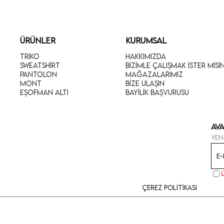
ÜRÜNLER
KURUMSAL
Triko
Hakkımızda
Sweatshirt
Bizimle Çalışmak İster Misi
Pantolon
Mağazalarımız
Mont
Bize Ulaşın
Eşofman Altı
Bayilik Başvurusu
Ava
Yen
Çerez Politikası