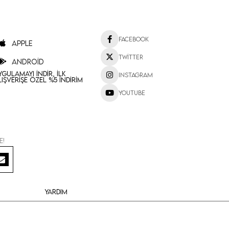
Facebook
Apple
Twitter
Android
ygulamayı İndir, İlk
Instagram
lışverişe Özel %5 İndirim
Youtube
e!
Yardım