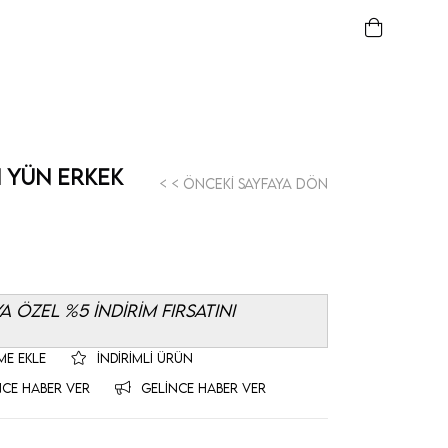
I YÜN ERKEK
< < Önceki Sayfaya Dön
 ÖZEL %5 İNDİRİM FIRSATINI
ME EKLE
İNDIRIMLI ÜRÜN
NCE HABER VER
GELINCE HABER VER