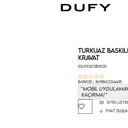
TURKUAZ BASKIL
KRAVAT
(DU119202BYK01)
:
Barkod
8698412264435
MOBİL UYGULAMAYA
KAÇIRMA!
İSTEK LISTE
FIYAT DÜŞÜ