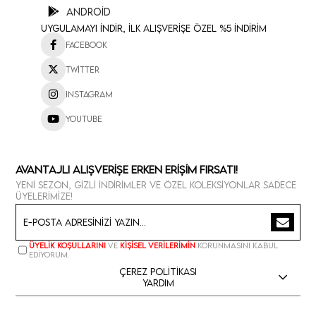
Android
Uygulamayı İndir, İlk Alışverişe Özel %5 İndirim
Facebook
Twitter
Instagram
Youtube
Avantajlı Alışverişe Erken Erişim Fırsatı!
Yeni sezon, gizli indirimler ve özel koleksiyonlar sadece
üyelerimize!
Üyelik koşullarını
ve
kişisel verilerimin
korunmasını kabul
ediyorum.
Çerez Politikası
Yardım