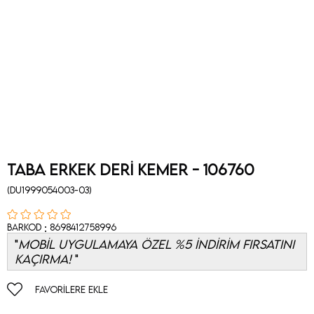
Taba Erkek Deri Kemer - 106760
(DU1999054003-03)
:
Barkod
8698412758996
MOBİL UYGULAMAYA ÖZEL %5 İNDİRİM FIRSATINI
KAÇIRMA!
FAVORILERE EKLE