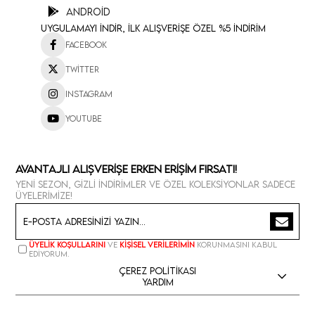
Android
Uygulamayı İndir, İlk Alışverişe Özel %5 İndirim
Facebook
Twitter
Instagram
Youtube
Avantajlı Alışverişe Erken Erişim Fırsatı!
Yeni sezon, gizli indirimler ve özel koleksiyonlar sadece
üyelerimize!
Üyelik koşullarını
ve
kişisel verilerimin
korunmasını kabul
ediyorum.
Çerez Politikası
Yardım