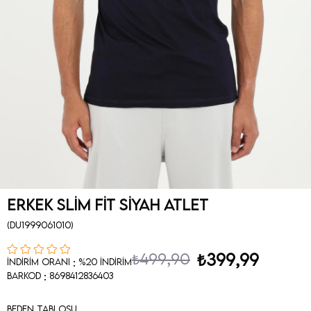
Erkek Slim Fit Siyah Atlet
(DU1999061010)
₺499,90
₺399,99
:
İndirim Oranı
%
20
İndirim
:
Barkod
8698412836403
Beden Tablosu