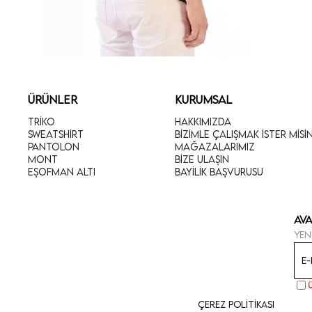
ÜRÜNLER
KURUMSAL
Triko
Hakkımızda
Sweatshirt
Bizimle Çalışmak İster Misi
Pantolon
Mağazalarımız
Mont
Bize Ulaşın
Eşofman Altı
Bayilik Başvurusu
Ava
Yen
Çerez Politikası