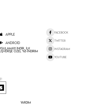
Facebook
Apple
Twitter
Android
ygulamayı İndir, İlk
Instagram
lışverişe Özel %5 İndirim
Youtube
e!
Yardım