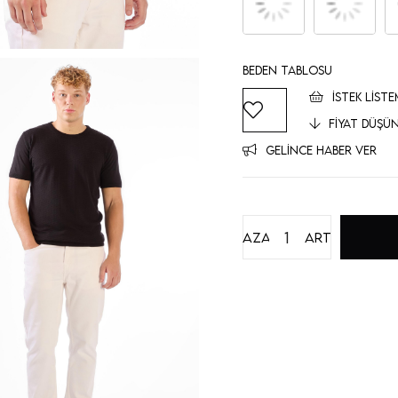
Beden Tablosu
İSTEK LISTE
FIYAT DÜŞÜ
GELINCE HABER VER
Azalt
Artır