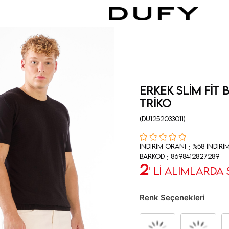
Erkek Slim Fit 
Triko
(DU1252033011)
:
İndirim Oranı
%
58
İndiri
:
Barkod
8698412827289
2
' Lİ ALIMLARDA
Renk Seçenekleri