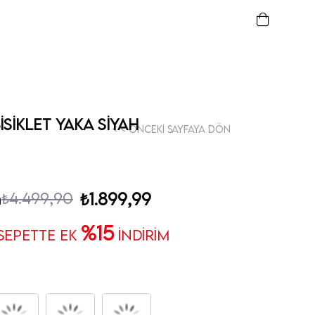
Bisiklet Yaka Siyah
< < Önceki Sayfaya Dön
₺4.499,90
₺1.899,99
m
%15
 SEPETTE EK
İNDİRİM