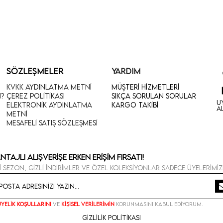
SÖZLEŞMELER
YARDIM
KVKK Aydınlatma Metni
Müşteri Hizmetleri
n?
Çerez Politikası
Sıkça Sorulan Sorular
U
Elektronik Aydınlatma
Kargo Takibi
A
Metni
Mesafeli Satış Sözleşmesi
ntajlı Alışverişe Erken Erişim Fırsatı!
i sezon, gizli indirimler ve özel koleksiyonlar sadece üyelerimiz
Üyelik koşullarını
ve
kişisel verilerimin
korunmasını kabul ediyorum.
Gizlilik Politikası