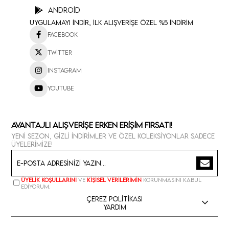
Android
Uygulamayı İndir, İlk Alışverişe Özel %5 İndirim
Facebook
Twitter
Instagram
Youtube
Avantajlı Alışverişe Erken Erişim Fırsatı!
Yeni sezon, gizli indirimler ve özel koleksiyonlar sadece
üyelerimize!
Üyelik koşullarını
ve
kişisel verilerimin
korunmasını kabul
ediyorum.
Çerez Politikası
Yardım