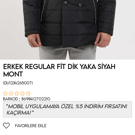
Erkek Regular Fit Dik Yaka Siyah
Mont
(DU1234265007)
:
Barkod
8698412702210
MOBİL UYGULAMAYA ÖZEL %5 İNDİRİM FIRSATINI
KAÇIRMA!
FAVORILERE EKLE