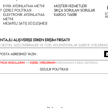
KVKK Aydınlatma Metni
Müşteri Hizmetleri
n?
Çerez Politikası
Sıkça Sorulan Sorular
U
Elektronik Aydınlatma
Kargo Takibi
A
Metni
Mesafeli Satış Sözleşmesi
ntajlı Alışverişe Erken Erişim Fırsatı!
i sezon, gizli indirimler ve özel koleksiyonlar sadece üyelerimiz
Üyelik koşullarını
ve
kişisel verilerimin
korunmasını kabul ediyorum.
Gizlilik Politikası