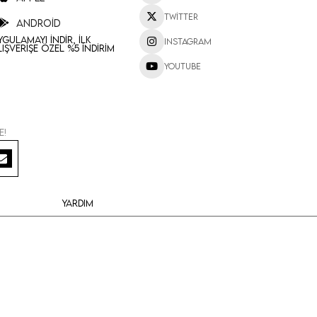
Twitter
Android
ygulamayı İndir, İlk
Instagram
lışverişe Özel %5 İndirim
Youtube
e!
Yardım