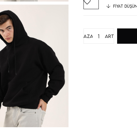
FIYAT DÜŞÜ
Azalt
Artır