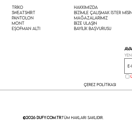
Triko
Hakkımızda
Sweatshirt
Bizimle Çalışmak İster Misi
Pantolon
Mağazalarımız
Mont
Bize Ulaşın
Eşofman Altı
Bayilik Başvurusu
Ava
Yen
Çerez Politikası
©2026 Dufy.com.tr
Tüm Hakları Saklıdır.