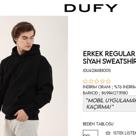
Erkek Regular
Siyah Sweatshi
(DU4234183001)
:
İndirim Oranı
%
76
İndiri
:
Barkod
8698412731180
MOBİL UYGULAMAYA
KAÇIRMA!
Beden Tablosu
İSTEK LISTE