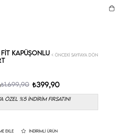
 Fit Kapüşonlu
< < Önceki Sayfaya Dön
rt
₺1.699,90
₺399,90
m
 ÖZEL %5 İNDİRİM FIRSATINI
ME EKLE
İNDIRIMLI ÜRÜN