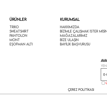
ÜRÜNLER
KURUMSAL
Triko
Hakkımızda
Sweatshirt
Bizimle Çalışmak İster Misi
Pantolon
Mağazalarımız
Mont
Bize Ulaşın
Eşofman Altı
Bayilik Başvurusu
Ava
Yen
Çerez Politikası