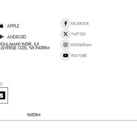
Facebook
Apple
Twitter
Android
ygulamayı İndir, İlk
Instagram
lışverişe Özel %5 İndirim
Youtube
e!
Yardım