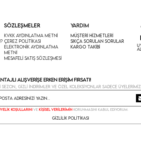
SÖZLEŞMELER
YARDIM
KVKK Aydınlatma Metni
Müşteri Hizmetleri
n?
Çerez Politikası
Sıkça Sorulan Sorular
U
Elektronik Aydınlatma
Kargo Takibi
A
Metni
Mesafeli Satış Sözleşmesi
ntajlı Alışverişe Erken Erişim Fırsatı!
i sezon, gizli indirimler ve özel koleksiyonlar sadece üyelerimiz
Üyelik koşullarını
ve
kişisel verilerimin
korunmasını kabul ediyorum.
Gizlilik Politikası