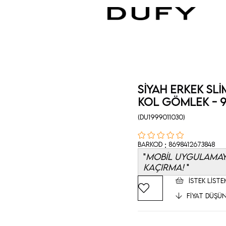
Siyah Erkek Sli
Kol Gömlek - 9
(DU1999011030)
:
Barkod
8698412673848
MOBİL UYGULAMAYA
KAÇIRMA!
İSTEK LISTE
FIYAT DÜŞÜ