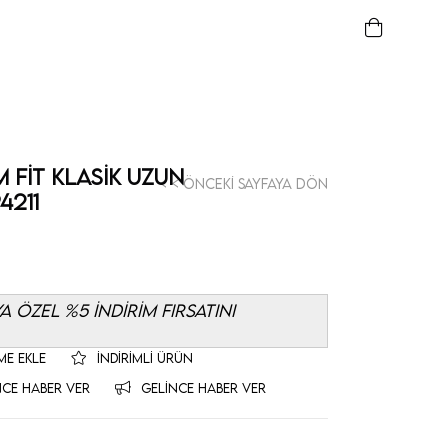
m Fit Klasik Uzun
< < Önceki Sayfaya Dön
4211
 ÖZEL %5 İNDİRİM FIRSATINI
ME EKLE
İNDIRIMLI ÜRÜN
NCE HABER VER
GELINCE HABER VER