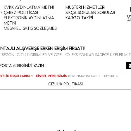
KVKK Aydınlatma Metni
Müşteri Hizmetleri
n?
Çerez Politikası
Sıkça Sorulan Sorular
U
Elektronik Aydınlatma
Kargo Takibi
A
Metni
Mesafeli Satış Sözleşmesi
ntajlı Alışverişe Erken Erişim Fırsatı!
i sezon, gizli indirimler ve özel koleksiyonlar sadece üyelerimiz
Üyelik koşullarını
ve
kişisel verilerimin
korunmasını kabul ediyorum.
Gizlilik Politikası