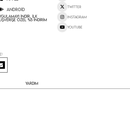
Twitter
Android
ygulamayı İndir, İlk
Instagram
lışverişe Özel %5 İndirim
Youtube
e!
Yardım