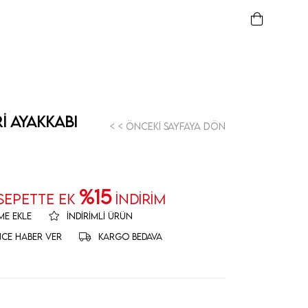
i Ayakkabı
< < Önceki Sayfaya Dön
%15
 SEPETTE EK
İNDİRİM
ME EKLE
İNDIRIMLI ÜRÜN
NCE HABER VER
KARGO BEDAVA