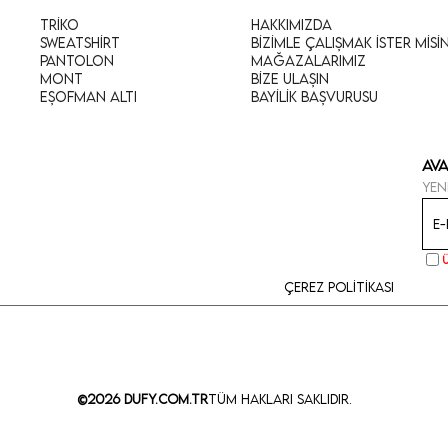
Triko
Hakkımızda
Sweatshirt
Bizimle Çalışmak İster Misi
Pantolon
Mağazalarımız
Mont
Bize Ulaşın
Eşofman Altı
Bayilik Başvurusu
Ava
Yen
Çerez Politikası
©2026 Dufy.com.tr
Tüm Hakları Saklıdır.