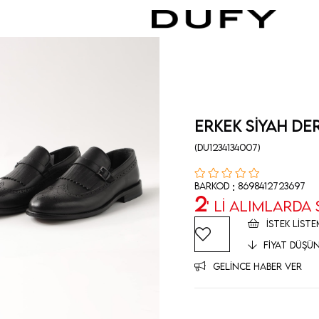
Erkek Siyah Der
(DU1234134007)
:
Barkod
8698412723697
2
' Lİ ALIMLARDA
İSTEK LISTE
FIYAT DÜŞÜ
GELINCE HABER VER