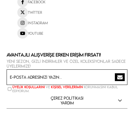
Facebook
Twitter
Instagram
Youtube
Avantajlı Alışverişe Erken Erişim Fırsatı!
Yeni sezon, gizli indirimler ve özel koleksiyonlar sadece
üyelerimize!
Üyelik koşullarını
ve
kişisel verilerimin
korunmasını kabul
ediyorum.
Çerez Politikası
Yardım