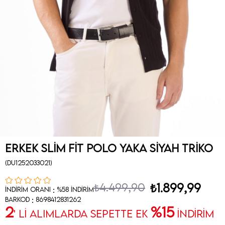
Erkek Slim Fit Polo Yaka Siyah Triko
(DU1252033021)
₺4.499,90
₺1.899,99
:
İndirim Oranı
%
58
İndirim
:
Barkod
8698412831262
2
%15
' Lİ ALIMLARDA SEPETTE EK
İNDİRİM