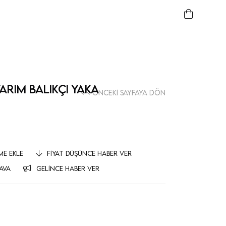
Yarım Balıkçı Yaka
< < Önceki Sayfaya Dön
ME EKLE
FIYAT DÜŞÜNCE HABER VER
AVA
GELINCE HABER VER