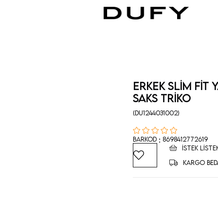
Erkek Slim Fit 
Saks Triko
(DU1244031002)
:
Barkod
8698412772619
İSTEK LISTE
KARGO BED