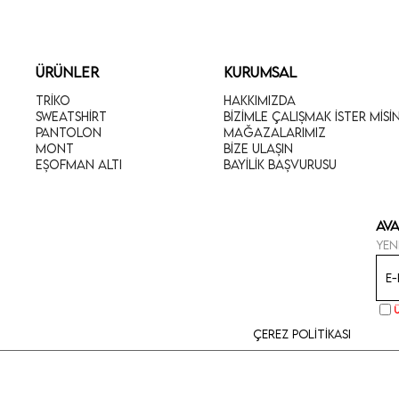
ÜRÜNLER
KURUMSAL
Triko
Hakkımızda
Sweatshirt
Bizimle Çalışmak İster Misi
Pantolon
Mağazalarımız
Mont
Bize Ulaşın
Eşofman Altı
Bayilik Başvurusu
Ava
Yen
Çerez Politikası