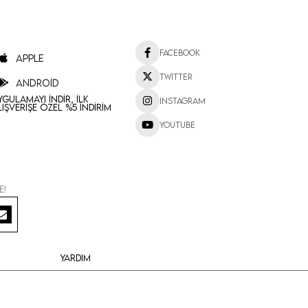
Facebook
Apple
Twitter
Android
ygulamayı İndir, İlk
Instagram
lışverişe Özel %5 İndirim
Youtube
e!
Yardım