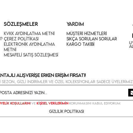
SÖZLEŞMELER
YARDIM
KVKK Aydınlatma Metni
Müşteri Hizmetleri
n?
Çerez Politikası
Sıkça Sorulan Sorular
U
Elektronik Aydınlatma
Kargo Takibi
A
Metni
Mesafeli Satış Sözleşmesi
ntajlı Alışverişe Erken Erişim Fırsatı!
i sezon, gizli indirimler ve özel koleksiyonlar sadece üyelerimiz
Üyelik koşullarını
ve
kişisel verilerimin
korunmasını kabul ediyorum.
Gizlilik Politikası