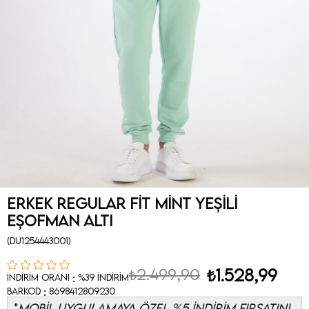
Erkek Regular Fit Mint Yeşili
Eşofman Altı
(DU1254443001)
₺2.499,90
₺1.528,99
:
İndirim Oranı
%
39
İndirim
:
Barkod
8698412809230
MOBİL UYGULAMAYA ÖZEL %5 İNDİRİM FIRSATINI