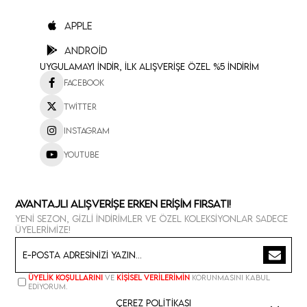
Apple
Android
Uygulamayı İndir, İlk Alışverişe Özel %5 İndirim
Facebook
Twitter
Instagram
Youtube
Avantajlı Alışverişe Erken Erişim Fırsatı!
Yeni sezon, gizli indirimler ve özel koleksiyonlar sadece
üyelerimize!
Üyelik koşullarını
ve
kişisel verilerimin
korunmasını kabul
ediyorum.
Çerez Politikası