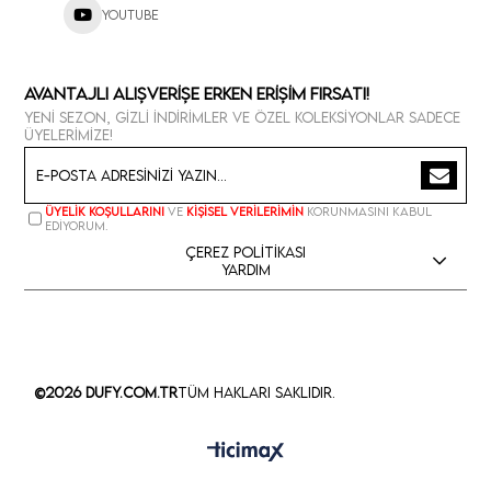
Youtube
Avantajlı Alışverişe Erken Erişim Fırsatı!
Yeni sezon, gizli indirimler ve özel koleksiyonlar sadece
üyelerimize!
Üyelik koşullarını
ve
kişisel verilerimin
korunmasını kabul
ediyorum.
Çerez Politikası
Yardım
©2026 Dufy.com.tr
Tüm Hakları Saklıdır.