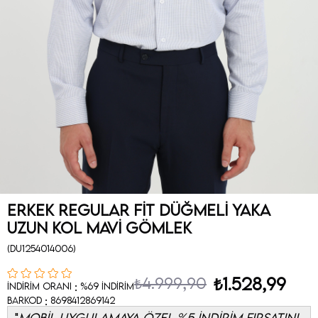
Erkek Regular Fit Düğmeli Yaka
Uzun Kol Mavi Gömlek
(DU1254014006)
₺4.999,90
₺1.528,99
:
İndirim Oranı
%
69
İndirim
:
Barkod
8698412869142
MOBİL UYGULAMAYA ÖZEL %5 İNDİRİM FIRSATINI