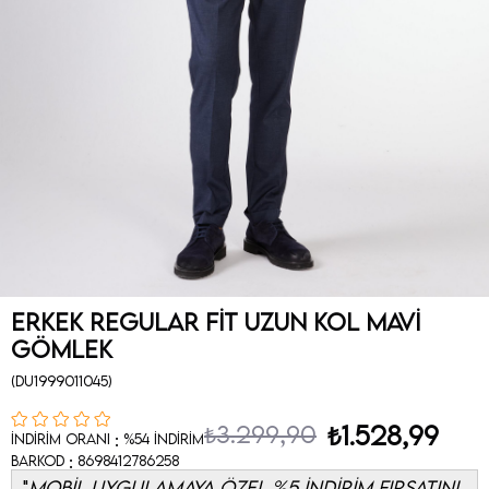
Erkek Regular Fit Uzun Kol Mavi
Gömlek
(DU1999011045)
₺3.299,90
₺1.528,99
:
İndirim Oranı
%
54
İndirim
:
Barkod
8698412786258
MOBİL UYGULAMAYA ÖZEL %5 İNDİRİM FIRSATINI