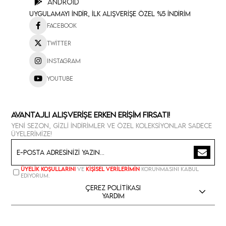
Android
Uygulamayı İndir, İlk Alışverişe Özel %5 İndirim
Facebook
Twitter
Instagram
Youtube
Avantajlı Alışverişe Erken Erişim Fırsatı!
Yeni sezon, gizli indirimler ve özel koleksiyonlar sadece
üyelerimize!
Üyelik koşullarını
ve
kişisel verilerimin
korunmasını kabul
ediyorum.
Çerez Politikası
Yardım