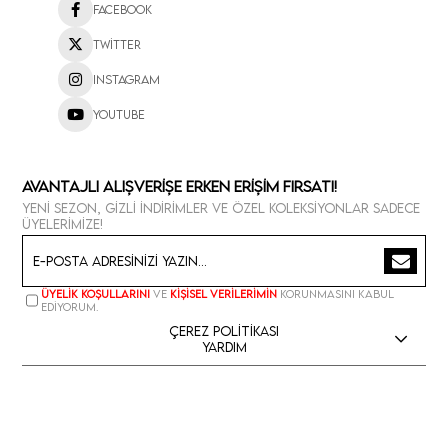
Facebook
Twitter
Instagram
Youtube
Avantajlı Alışverişe Erken Erişim Fırsatı!
Yeni sezon, gizli indirimler ve özel koleksiyonlar sadece
üyelerimize!
Üyelik koşullarını
ve
kişisel verilerimin
korunmasını kabul
ediyorum.
Çerez Politikası
Yardım