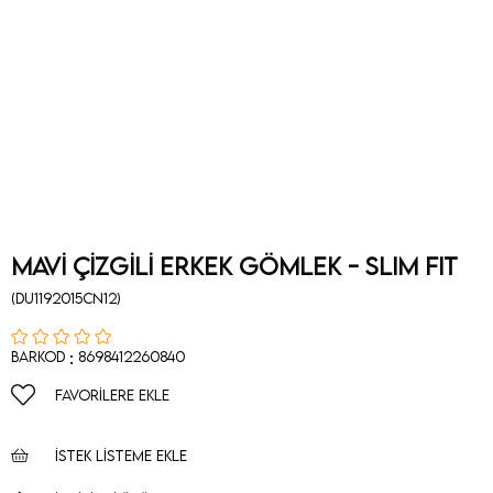
MAVİ ÇİZGİLİ ERKEK GÖMLEK - SLIM FIT
(DU1192015CN12)
:
Barkod
8698412260840
FAVORILERE EKLE
İSTEK LISTEME EKLE