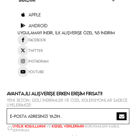
YARDIM
Apple
Android
Uygulamayı İndir, İlk Alışverişe Özel %5 İndirim
Facebook
Twitter
Instagram
Youtube
Avantajlı Alışverişe Erken Erişim Fırsatı!
Yeni sezon, gizli indirimler ve özel koleksiyonlar sadece
üyelerimize!
Üyelik koşullarını
ve
kişisel verilerimin
korunmasını kabul
ediyorum.