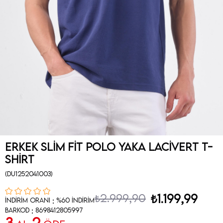
Erkek Slim Fit Polo Yaka Lacivert T-
Shirt
(DU1252041003)
₺2.999,90
₺1.199,99
:
İndirim Oranı
%
60
İndirim
:
Barkod
8698412805997
3
2