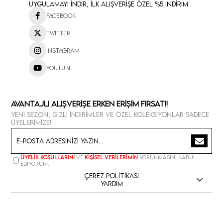
Uygulamayı İndir, İlk Alışverişe Özel %5 İndirim
Facebook
Twitter
Instagram
Youtube
Avantajlı Alışverişe Erken Erişim Fırsatı!
Yeni sezon, gizli indirimler ve özel koleksiyonlar sadece
üyelerimize!
Üyelik koşullarını
ve
kişisel verilerimin
korunmasını kabul
ediyorum.
Çerez Politikası
Yardım