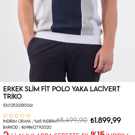
Erkek Slim Fit Polo Yaka Lacivert
Triko
(DU1252033006)
₺5.499,90
₺1.899,99
:
İndirim Oranı
%
65
İndirim
:
Barkod
8698412792020
2
%15