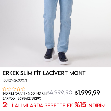
Erkek Slim Fit Lacivert Mont
(DU1244263007)
₺4.999,90
₺1.999,99
:
İndirim Oranı
%
60
İndirim
:
Barkod
8698412788290
2
%15
' Lİ ALIMLARDA SEPETTE EK
İNDİRİM