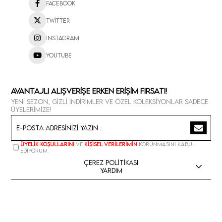
Facebook
Twitter
Instagram
Youtube
Avantajlı Alışverişe Erken Erişim Fırsatı!
Yeni sezon, gizli indirimler ve özel koleksiyonlar sadece
üyelerimize!
Üyelik koşullarını
ve
kişisel verilerimin
korunmasını kabul
ediyorum.
Çerez Politikası
Yardım