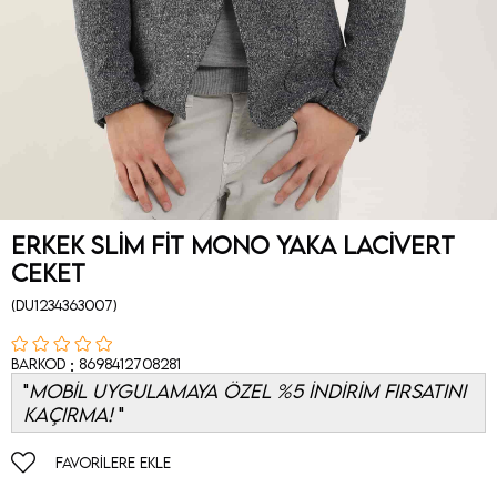
Erkek Slim Fit Mono Yaka Lacivert
Ceket
(DU1234363007)
:
Barkod
8698412708281
MOBİL UYGULAMAYA ÖZEL %5 İNDİRİM FIRSATINI
KAÇIRMA!
FAVORILERE EKLE