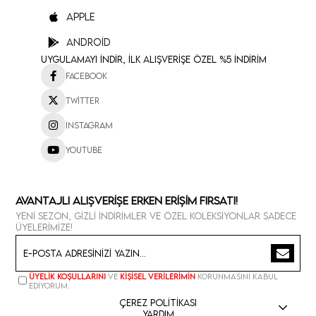
Apple
Android
Uygulamayı İndir, İlk Alışverişe Özel %5 İndirim
Facebook
Twitter
Instagram
Youtube
Avantajlı Alışverişe Erken Erişim Fırsatı!
Yeni sezon, gizli indirimler ve özel koleksiyonlar sadece
üyelerimize!
Üyelik koşullarını
ve
kişisel verilerimin
korunmasını kabul
ediyorum.
Çerez Politikası
Yardım